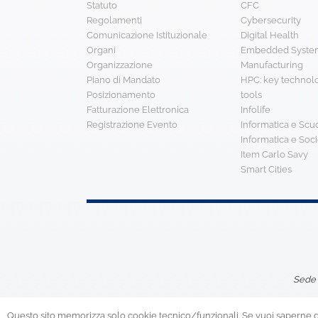
Statuto
CFC
Regolamenti
Cybersecurity
Comunicazione Istituzionale
Digital Health
Organi
Embedded System
Organizzazione
Manufacturing
Piano di Mandato
HPC: key technol
Posizionamento
tools
Fatturazione Elettronica
Infolife
Registrazione Evento
Informatica e Scu
Informatica e Soci
Item Carlo Savy
Smart Cities
Sede 
Questo sito memorizza solo cookie tecnico/funzionali. Se vuoi saperne di