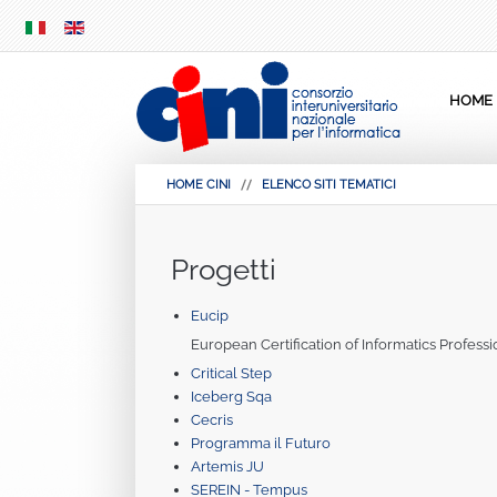
SKIP
MENU
HOME
HOME CINI
ELENCO SITI TEMATICI
Progetti
Eucip
European Certification of Informatics Professi
Critical Step
Iceberg Sqa
Cecris
Programma il Futuro
Artemis JU
SEREIN - Tempus