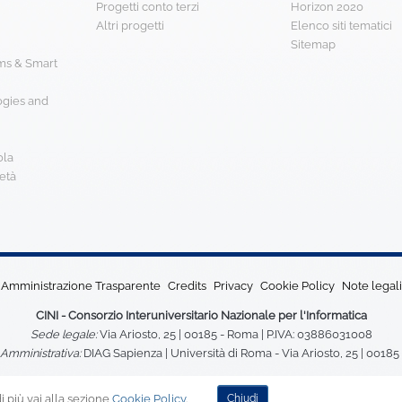
Progetti conto terzi
Horizon 2020
Altri progetti
Elenco siti tematici
Sitemap
s & Smart
ogies and
ola
età
Amministrazione Trasparente
Credits
Privacy
Cookie Policy
Note legali
CINI - Consorzio Interuniversitario Nazionale per l'Informatica
Sede legale:
Via Ariosto, 25 | 00185 - Roma | P.IVA: 03886031008
Amministrativa:
DIAG Sapienza | Università di Roma - Via Ariosto, 25 | 0018
 più vai alla sezione
Cookie Policy
.
Chiudi