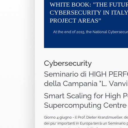
WHITE BOOK: "THE FUTU
CYBERSECURITY IN ITALY
PROJECT AREAS”
At the end of 2015, the National Cybersecurity
Cybersecurity
Seminario di HIGH PE
della Campania "L. Vanvit
Smart Scaling for High
Supercomputing Centre 
Giorno 4 giugno - il Prof. Dieter Kranzlmueller,
dei piu' importanti in Europa terrà un Seminario 