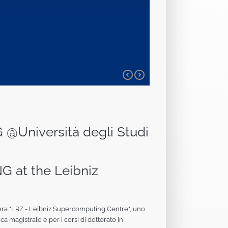
niversità degli Studi
 at the Leibniz
viera "LRZ - Leibniz Supercomputing Centre", uno
 magistrale e per i corsi di dottorato in