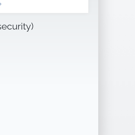
b
security)