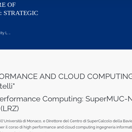
RE OF
: STRATEGIC
 L ...
RFORMANCE AND CLOUD COMPUTING @U
elli"
 Performance Computing: SuperMUC-NG
(LRZ)
 dell'Università di Monaco, e Direttore del Centro di SuperCalcolo della Ba
per il corso di high performance and cloud computing ingegneria informatica