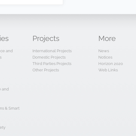
ies
Projects
More
ence and
International Projects
News
s
Domestic Projects
Notices
Third Parties Projects
Horizon 2020
Other Projects
Web Links
e and
s & Smart
ety