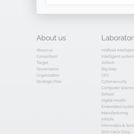
About
us
Laborator
About us
Artificial Intellig
Consortium
Intelligent system
Target
AsTech
Governance
Big Data
Organization
CFC
Strategic Plan
Cybersecurity
Computer scienc
School
Digital Health
Embedded System
Manufacturing
Infolife
Informatics & Soci
Item Carlo Savy