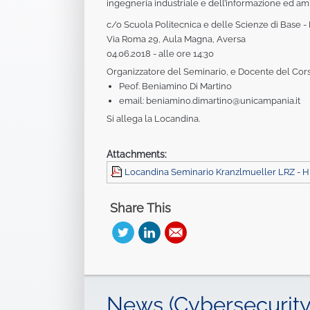
ingegneria industriale e dell’informazione ed am
c/o Scuola Politecnica e delle Scienze di Base -
Via Roma 29, Aula Magna, Aversa
04.06.2018 - alle ore 14:30
Organizzatore del Seminario, e Docente del Co
Peof. Beniamino Di Martino
email: beniamino.dimartino@unicampania.it
Si allega la Locandina.
Attachments:
Locandina Seminario Kranzlmueller LRZ - 
Share This
News (Cybersecurity