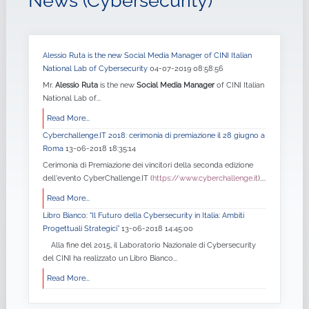
News (Cybersecurity)
Alessio Ruta is the new Social Media Manager of CINI Italian
National Lab of Cybersecurity
04-07-2019 08:58:56
Mr.
Alessio Ruta
is the new
Social Media Manager
of CINI Italian
National Lab of...
Read More...
Cyberchallenge.IT 2018: cerimonia di premiazione il 28 giugno a
Roma
13-06-2018 18:35:14
Cerimonia di Premiazione dei vincitori della seconda edizione
dell'evento CyberChallenge.IT (
https://www.cyberchallenge.it
)....
Read More...
Libro Bianco: "Il Futuro della Cybersecurity in Italia: Ambiti
Progettuali Strategici”
13-06-2018 14:45:00
Alla fine del 2015, il Laboratorio Nazionale di Cybersecurity
del CINI ha realizzato un Libro Bianco...
Read More...