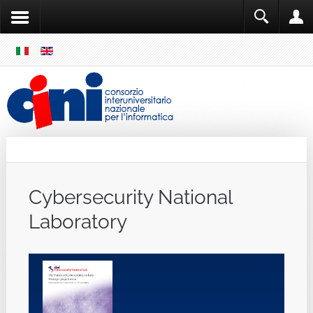
SKIP
MENU
Cini
Single Sign ON
Cybersecurity National
Laboratory