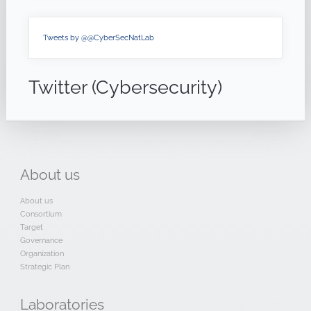
Tweets by @@CyberSecNatLab
Twitter (Cybersecurity)
About
us
About us
Consortium
Target
Governance
Organization
Strategic Plan
Laboratories