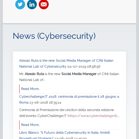
News (Cybersecurity)
Alessio Ruta is the new Social Media Manager of CINI Italian
National Lab of Cybersecurity
04-07-2019 08:58:56
Mr.
Alessio Ruta
is the new
Social Media Manager
of CINI Italian
National Lab of...
Read More...
Cyberchallenge.IT 2018: cerimonia di premiazione il 28 giugno a
Roma
13-06-2018 18:35:14
Cerimonia di Premiazione dei vincitori della seconda edizione
dell'evento CyberChallenge.IT (
https://www.cyberchallenge.it
)....
Read More...
Libro Bianco: "Il Futuro della Cybersecurity in Italia: Ambiti
Progettuali Strategici”
13-06-2018 14:45:00