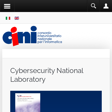
SKIP
MENU
Cini
Single Sign ON
Cybersecurity National
Laboratory