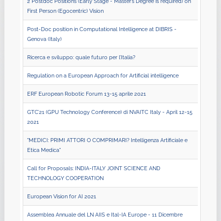
2 Postdoc Positions (Early Stage - Master’s Degree is required) on
First Person (Egocentric) Vision
Post-Doc position in Computational Intelligence at DIBRIS -
Genova (Italy)
Ricerca e sviluppo: quale futuro per l’Italia?
Regulation on a European Approach for Artificial intelligence
ERF European Robotic Forum 13-15 aprile 2021
GTC’21 (GPU Technology Conference) di NVAITC Italy - April 12-15
2021
"MEDICI: PRIMI ATTORI O COMPRIMARI? Intelligenza Artificiale e
Etica Medica"
Call for Proposals: INDIA-ITALY JOINT SCIENCE AND
TECHNOLOGY COOPERATION
European Vision for AI 2021
Assemblea Annuale del LN AIIS e Ital-IA Europe - 11 Dicembre