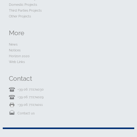
Domestic Projects
Third Parties Projects
Other Projects
More
News
Notices
Horizon 2020
Web Links
Contact
+39 06 77274030
+39 06 77274029
+39 06 77274011
Contact us