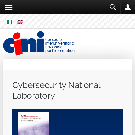
SKIP
MENU
Cini
Single Sign ON
Cybersecurity National
Laboratory