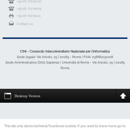
+39 06 77274030
+39 06 77274029
+39 06 77274011
Contact us
CINI - Consorzio Interuniversitario Nazionale per l'Informatica
Sede legale:
Via Ariosto, 25 | 00185 - Roma | P.IVA: 03886031008
Sede Amministrativa:
DIAG Sapienza | Università di Roma - Via Ariosto, 25 | 00185
Roma
Desktop Version
This site only stores technical/functional cookies. If you want to know more, go to