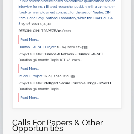
Public selection notice based on academic qualifications and an
interview for no. 1 III level researcher position, with a 21-month -
fixed-term employment contract, for the seat of Naples, CINI
Item “Carlo Savy” National Laboratory, within the TRAPEZE GA
8
15-06-2021 15:15:12
REF.CINI: CINI_TRAPEZE/01/2021
Read More...
HumanE-AI-NET Project
16-04-2020 12:45:55
Project full title:
Humane AI Network - HumanE-AI-NET
Duration: 36 months Topic: ICT-48-2020...
Read More...
InSecTT Project
16-04-2020 12:06:59
Project full title:
Intelligent Secure Trustable Things - InSecTT
Duration: 36 months Topic:...
Read More...
Calls For Papers & Other
Opportunities