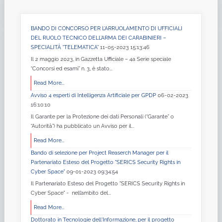
BANDO DI CONCORSO PER L’ARRUOLAMENTO DI UFFICIALI
DEL RUOLO TECNICO DELL’ARMA DEI CARABINIERI –
SPECIALITÀ “TELEMATICA”
11-05-2023 15:13:46
Il 2 maggio 2023, in Gazzetta Ufficiale – 4a Serie speciale
“Concorsi ed esami” n. 3, è stato...
Read More...
Avviso 4 esperti di Intelligenza Artificiale per GPDP
06-02-2023
16:10:10
Il Garante per la Protezione dei dati Personali (“Garante” o
“Autorità”) ha pubblicato un Avviso per il...
Read More...
Bando di selezione per Project Reaserch Manager per il
Partenariato Esteso del Progetto "SERICS Security Rights in
Cyber Space"
09-01-2023 09:34:54
Il Partenariato Esteso del Progetto "SERICS Security Rights in
Cyber Space" - nell’ambito del...
Read More...
Dottorato in Tecnologie dell'Informazione, per il progetto