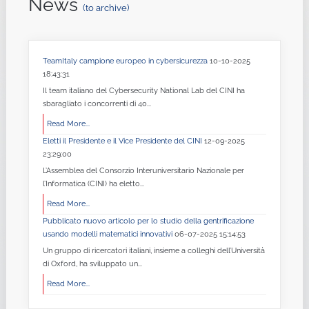
News
(to archive)
TeamItaly campione europeo in cybersicurezza
10-10-2025
18:43:31
Il team italiano del Cybersecurity National Lab del CINI ha
sbaragliato i concorrenti di 40...
Read More...
Eletti il Presidente e il Vice Presidente del CINI
12-09-2025
23:29:00
L’Assemblea del Consorzio Interuniversitario Nazionale per
l’Informatica (CINI) ha eletto...
Read More...
Pubblicato nuovo articolo per lo studio della gentrificazione
usando modelli matematici innovativi
06-07-2025 15:14:53
Un gruppo di ricercatori italiani, insieme a colleghi dell’Università
di Oxford, ha sviluppato un...
Read More...