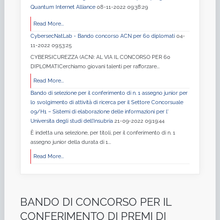
Quantum Internet Alliance
08-11-2022 09:38:29
Read More...
CybersecNatLab - Bando concorso ACN per 60 diplomati
04-
11-2022 09:53:25
CYBERSICUREZZA (ACN): AL VIA IL CONCORSO PER 60
DIPLOMATICerchiamo giovani talenti per rafforzare...
Read More...
Bando di selezione per il conferimento di n. 1 assegno junior per
lo svolgimento di attività di ricerca per il Settore Concorsuale
09/H1 – Sistemi di elaborazione delle informazioni per l'
Universita degli studi dell’Insubria
21-09-2022 09:19:44
È indetta una selezione, per titoli, per il conferimento di n. 1
assegno junior della durata di 1...
Read More...
BANDO DI CONCORSO PER IL
CONFERIMENTO DI PREMI DI