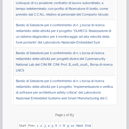
colloquio di n.1 posizione, contratto di lavoro subordinato, a
tempo indeterminato, con profilo di Ricercatore III livello, come
previsto dal C.C.N.L. relativo al personale del Comparto Istruzio
Bando di Selezione per il conferimento di n. 3 borse di ricerca
nell’ambito delle attività per il progetto “OLMECS: Realizzazione di
un sistema diagnostico per il monitoraggio ad alta velocità della
fune portante” del Laboratorio Nazionale Embedded Syst
Bando di Selezione per il conferimento di n. 1 borsa di ricerca
nell’ambito delle attività per progetti diversi del Cybersecurity
National Lab del CINI Rif. CINI: Prot. B_008_2026_ Borsa di ricerca
LNCS
Bando di Selezione per il conferimento di n. 1 borsa di ricerca
nell’ambito delle attività per il progetto “Implementazione e verifica
di software per architetture safety-critical” del Laboratorio
Nazionale Embedded Systems and Smart Manufacturing del C
Page 1 of 83
Start
Prev
1
2
3
4
5
6
7
8
9
10
Next
End