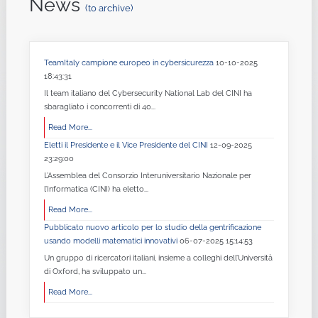
News
(to archive)
TeamItaly campione europeo in cybersicurezza
10-10-2025
18:43:31
Il team italiano del Cybersecurity National Lab del CINI ha
sbaragliato i concorrenti di 40...
Read More...
Eletti il Presidente e il Vice Presidente del CINI
12-09-2025
23:29:00
L’Assemblea del Consorzio Interuniversitario Nazionale per
l’Informatica (CINI) ha eletto...
Read More...
Pubblicato nuovo articolo per lo studio della gentrificazione
usando modelli matematici innovativi
06-07-2025 15:14:53
Un gruppo di ricercatori italiani, insieme a colleghi dell’Università
di Oxford, ha sviluppato un...
Read More...