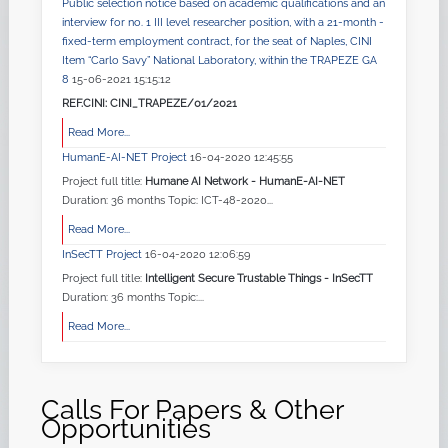
Public selection notice based on academic qualifications and an
interview for no. 1 III level researcher position, with a 21-month -
fixed-term employment contract, for the seat of Naples, CINI
Item “Carlo Savy” National Laboratory, within the TRAPEZE GA
8
15-06-2021 15:15:12
REF.CINI: CINI_TRAPEZE/01/2021
Read More...
HumanE-AI-NET Project
16-04-2020 12:45:55
Project full title:
Humane AI Network - HumanE-AI-NET
Duration: 36 months Topic: ICT-48-2020...
Read More...
InSecTT Project
16-04-2020 12:06:59
Project full title:
Intelligent Secure Trustable Things - InSecTT
Duration: 36 months Topic:...
Read More...
Calls For Papers & Other
Opportunities