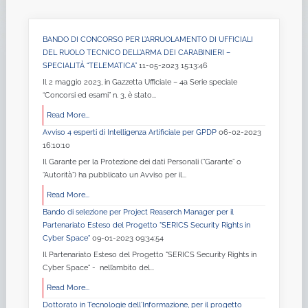
BANDO DI CONCORSO PER L’ARRUOLAMENTO DI UFFICIALI
DEL RUOLO TECNICO DELL’ARMA DEI CARABINIERI –
SPECIALITÀ “TELEMATICA”
11-05-2023 15:13:46
Il 2 maggio 2023, in Gazzetta Ufficiale – 4a Serie speciale
“Concorsi ed esami” n. 3, è stato...
Read More...
Avviso 4 esperti di Intelligenza Artificiale per GPDP
06-02-2023
16:10:10
Il Garante per la Protezione dei dati Personali (“Garante” o
“Autorità”) ha pubblicato un Avviso per il...
Read More...
Bando di selezione per Project Reaserch Manager per il
Partenariato Esteso del Progetto "SERICS Security Rights in
Cyber Space"
09-01-2023 09:34:54
Il Partenariato Esteso del Progetto "SERICS Security Rights in
Cyber Space" - nell’ambito del...
Read More...
Dottorato in Tecnologie dell'Informazione, per il progetto