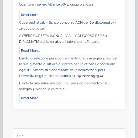
Quantum Internet Alliance
08-11-2022 09:38:29
Read More...
CybersecNatLab - Bando concorso ACN per 60 diplomati
04-
11-2022 09:53:25
CYBERSICUREZZA (ACN): AL VIA IL CONCORSO PER 60
DIPLOMATICerchiamo giovani talenti per rafforzare...
Read More...
Bando di selezione per il conferimento di n. 1 assegno junior per
lo svolgimento di attività di ricerca per il Settore Concorsuale
09/H1 – Sistemi di elaborazione delle informazioni per l'
Universita degli studi dell’Insubria
21-09-2022 09:19:44
È indetta una selezione, per titoli, per il conferimento di n. 1
assegno junior della durata di 1...
Read More...
Title