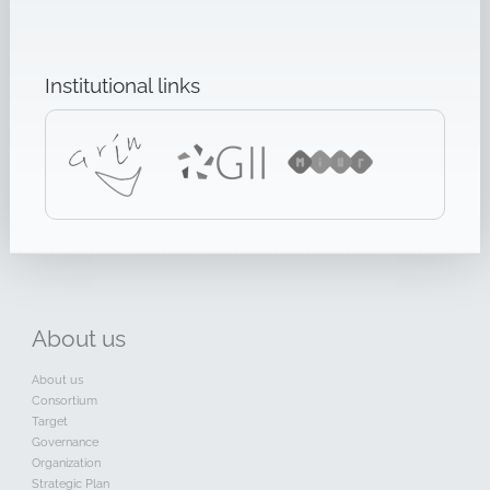
Institutional links
About
us
About us
Consortium
Target
Governance
Organization
Strategic Plan