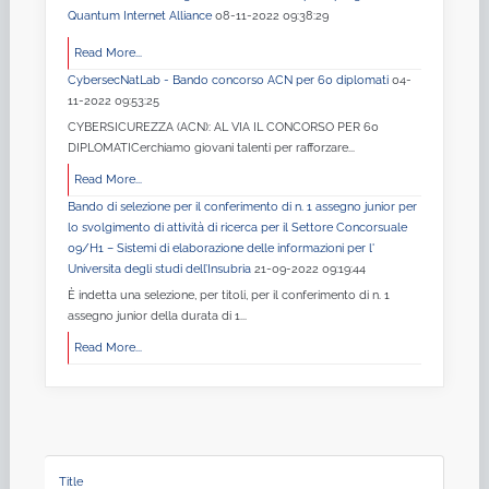
Quantum Internet Alliance
08-11-2022 09:38:29
Read More...
CybersecNatLab - Bando concorso ACN per 60 diplomati
04-
11-2022 09:53:25
CYBERSICUREZZA (ACN): AL VIA IL CONCORSO PER 60
DIPLOMATICerchiamo giovani talenti per rafforzare...
Read More...
Bando di selezione per il conferimento di n. 1 assegno junior per
lo svolgimento di attività di ricerca per il Settore Concorsuale
09/H1 – Sistemi di elaborazione delle informazioni per l'
Universita degli studi dell’Insubria
21-09-2022 09:19:44
È indetta una selezione, per titoli, per il conferimento di n. 1
assegno junior della durata di 1...
Read More...
Title