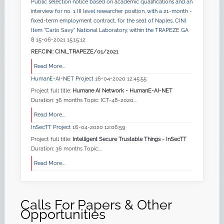
Public selection notice based on academic qualifications and an
interview for no. 1 III level researcher position, with a 21-month -
fixed-term employment contract, for the seat of Naples, CINI
Item “Carlo Savy” National Laboratory, within the TRAPEZE GA
8
15-06-2021 15:15:12
REF.CINI: CINI_TRAPEZE/01/2021
Read More...
HumanE-AI-NET Project
16-04-2020 12:45:55
Project full title:
Humane AI Network - HumanE-AI-NET
Duration: 36 months Topic: ICT-48-2020...
Read More...
InSecTT Project
16-04-2020 12:06:59
Project full title:
Intelligent Secure Trustable Things - InSecTT
Duration: 36 months Topic:...
Read More...
Calls For Papers & Other
Opportunities