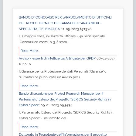
BANDO DI CONCORSO PER L’ARRUOLAMENTO DI UFFICIALI
DEL RUOLO TECNICO DELL’ARMA DEI CARABINIERI –
SPECIALITÀ “TELEMATICA”
11-05-2023 15:13:46
Il 2 maggio 2023, in Gazzetta Ufficiale – 4a Serie speciale
“Concorsi ed esami” n. 3, è stato...
Read More...
Avviso 4 esperti di Intelligenza Artificiale per GPDP
06-02-2023
16:10:10
Il Garante per la Protezione dei dati Personali (“Garante” o
“Autorità”) ha pubblicato un Avviso per il...
Read More...
Bando di selezione per Project Reaserch Manager per il
Partenariato Esteso del Progetto "SERICS Security Rights in
Cyber Space"
09-01-2023 09:34:54
Il Partenariato Esteso del Progetto "SERICS Security Rights in
Cyber Space" - nell’ambito del...
Read More...
Dottorato in Tecnologie dell'Informazione, per il progetto