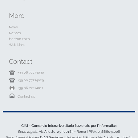
More
News
Notices
Horizon 2020
Web Links
Contact
+39 06 77274030
+39 06 77274029
+39 06 77274011
Contact us
CINI - Consorzio Interuniversitario Nazionale per l'Informatica
Sede legale:
Via Ariosto, 25 | 00185 - Roma | P.IVA: 03886031008
Sede Amministrativa:
DIAG Sapienza | Università di Roma - Via Ariosto, 25 | 00185