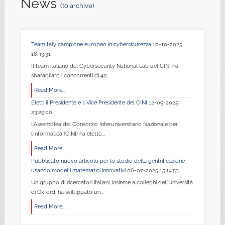
News
(to archive)
TeamItaly campione europeo in cybersicurezza
10-10-2025
18:43:31
Il team italiano del Cybersecurity National Lab del CINI ha
sbaragliato i concorrenti di 40...
Read More...
Eletti il Presidente e il Vice Presidente del CINI
12-09-2025
23:29:00
L’Assemblea del Consorzio Interuniversitario Nazionale per
l’Informatica (CINI) ha eletto...
Read More...
Pubblicato nuovo articolo per lo studio della gentrificazione
usando modelli matematici innovativi
06-07-2025 15:14:53
Un gruppo di ricercatori italiani, insieme a colleghi dell’Università
di Oxford, ha sviluppato un...
Read More...