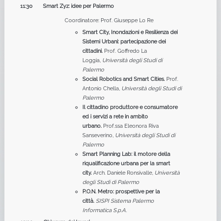
11:30 Smart Zyz: idee per Palermo
Coordinatore: Prof. Giuseppe Lo Re
Smart City, Inondazioni e Resilienza dei
Sistemi Urbani: partecipazione dei
cittadini.
Prof. Goffredo La
Loggia,
Università degli Studi di
Palermo
Social Robotics and Smart Cities.
Prof.
Antonio Chella,
Università degli Studi di
Palermo
Il cittadino produttore e consumatore
ed i servizi a rete in ambito
urbano.
Prof.ssa Eleonora Riva
Sanseverino,
Università degli Studi di
Palermo
Smart Planning Lab: il motore della
riqualificazione urbana per la smart
city.
Arch. Daniele Ronsivalle,
Università
degli Studi di Palermo
P.O.N. Metro: prospettive per la
città.
SISPI Sistema Palermo
Informatica S.p.A.