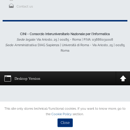
Contact us
CINI - Consorzio Interuniversitario Nazionale per l'Informatica
Sede legale:
Via Ariosto, 25 | 00185 - Roma | P.IVA: 03886031008
Sede Amministrativa:
DIAG Sapienza | Università di Roma - Via Ariosto, 25 | 00185
Roma
Desktop Version
This site only stores technical/functional cookies. If you want to know more, go to
the
Cookie Policy
section.
Close