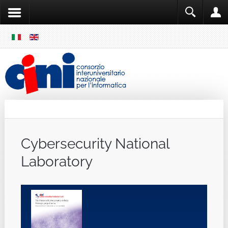
SKIP
MENU
Cini
Single Sign ON
Cybersecurity National
Laboratory