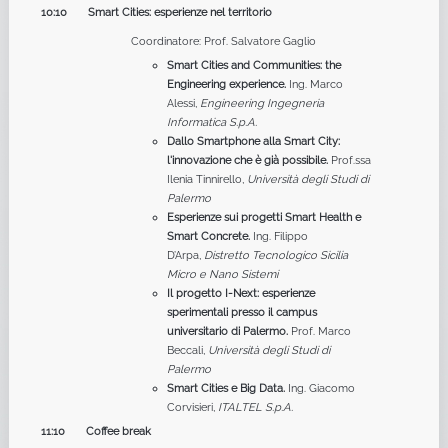
10:10 Smart Cities: esperienze nel territorio
Coordinatore: Prof. Salvatore Gaglio
Smart Cities and Communities: the
Engineering experience.
Ing. Marco
Alessi,
Engineering Ingegneria
Informatica S.p.A.
Dallo Smartphone alla Smart City:
l'innovazione che è già possibile.
Prof.ssa
Ilenia Tinnirello,
Università degli Studi di
Palermo
Esperienze sui progetti Smart Health e
Smart Concrete.
Ing. Filippo
D’Arpa,
Distretto Tecnologico Sicilia
Micro e Nano Sistemi
Il progetto I-Next: esperienze
sperimentali presso il campus
universitario di Palermo.
Prof. Marco
Beccali,
Università degli Studi di
Palermo
Smart Cities e Big Data.
Ing. Giacomo
Corvisieri,
ITALTEL S.p.A.
11:10 Coffee break