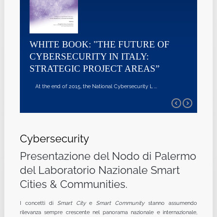
WHITE BOOK: "THE FUTURE OF
CYBERSECURITY IN ITALY:
STRATEGIC PROJECT AREAS”
At the end of 2015, the National Cybersecurity L ...
Cybersecurity
Presentazione del Nodo di Palermo
del Laboratorio Nazionale Smart
Cities & Communities.
I concetti di
Smart City
e
Smart Community
stanno assumendo
rilevanza sempre crescente nel panorama nazionale e internazionale,