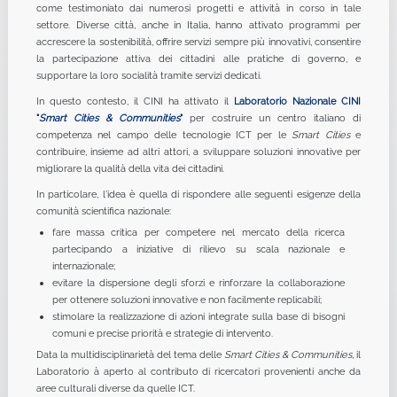
come testimoniato dai numerosi progetti e attività in corso in tale
settore. Diverse città, anche in Italia, hanno attivato programmi per
accrescere la sostenibilità, offrire servizi sempre più innovativi, consentire
la partecipazione attiva dei cittadini alle pratiche di governo, e
supportare la loro socialità tramite servizi dedicati.
In questo contesto, il CINI ha attivato il
Laboratorio Nazionale CINI
"
Smart Cities & Communities
"
per costruire un centro italiano di
competenza nel campo delle tecnologie ICT per le
Smart Cities
e
contribuire, insieme ad altri attori, a sviluppare soluzioni innovative per
migliorare la qualità della vita dei cittadini.
In particolare, l'idea è quella di rispondere alle seguenti esigenze della
comunità scientifica nazionale:
fare massa critica per competere nel mercato della ricerca
partecipando a iniziative di rilievo su scala nazionale e
internazionale;
evitare la dispersione degli sforzi e rinforzare la collaborazione
per ottenere soluzioni innovative e non facilmente replicabili;
stimolare la realizzazione di azioni integrate sulla base di bisogni
comuni e precise priorità e strategie di intervento.
Data la multidisciplinarietà del tema delle
Smart Cities & Communities
, il
Laboratorio à aperto al contributo di ricercatori provenienti anche da
aree culturali diverse da quelle ICT.