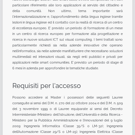
particolare riferimento alle loro applicazioni al servizio del cittadino e
della comunità. Non ultimo, tema importante sarà
l'internazionalizzazione e, l'approfondimento della lingua inglese tramite
lezioni in lingua inglese ed il contatto con la realtà di ricerca di un centro
di eccellenza europeo. E’ previsto un periodo di formazione di un mese
in un centro di ricerca europeo per formazione alla progettazione e
ricerca in nuove soluzioni ICT sul visual computing. I temi trattati sono
particolarmente richiesti sia nella aziende innovative che operano
nell’informatica, sia nelle aziende manifatturiere che necessitano soluzioni
multimediali ed interazioni visuali, sia negli enti pubblici e privati per
applicazioni nelle smart communities. E’ previsto un periodo di stage di
6 mesi in azienda per approfondire le tematiche studiate.
Requisiti per l'accesso
Possono accedere al Master i possessori delle seguenti Lauree
conseguite ai sensi del D.M. n. 270 del 22 ottobre 2004 e del D.M. n. 509
del 3 novembre 1999 o di Lauree equiparate ai sensi del Decreto
Interministeriale (Ministero dell'Istruzione, dell'Università e della Ricerca -
Ministero per la Pubblica Amministrazione e l’Innovazione) del 9 luglio
2009: Ingegneria Informatica (Classe 35/S o LM-32); Ingegneria
dell’Automazione (Classe 29/S o LM-25); Ingegneria Elettrica (Classe