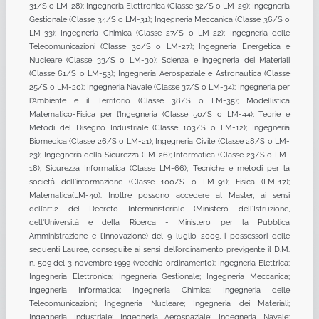
31/S o LM-28); Ingegneria Elettronica (Classe 32/S o LM-29); Ingegneria
Gestionale (Classe 34/S o LM-31); Ingegneria Meccanica (Classe 36/S o
LM-33); Ingegneria Chimica (Classe 27/S o LM-22); Ingegneria delle
Telecomunicazioni (Classe 30/S o LM-27); Ingegneria Energetica e
Nucleare (Classe 33/S o LM-30); Scienza e ingegneria dei Materiali
(Classe 61/S o LM-53); Ingegneria Aerospaziale e Astronautica (Classe
25/S o LM-20); Ingegneria Navale (Classe 37/S o LM-34); Ingegneria per
l'Ambiente e il Territorio (Classe 38/S o LM-35); Modellistica
Matematico-Fisica per l’Ingegneria (Classe 50/S o LM-44); Teorie e
Metodi del Disegno Industriale (Classe 103/S o LM-12); Ingegneria
Biomedica (Classe 26/S o LM-21); Ingegneria Civile (Classe 28/S o LM-
23); Ingegneria della Sicurezza (LM-26); Informatica (Classe 23/S o LM-
18); Sicurezza Informatica (Classe LM-66); Tecniche e metodi per la
società dell'informazione (Classe 100/S o LM-91); Fisica (LM-17);
Matematica(LM-40). Inoltre possono accedere al Master, ai sensi
dell’art.2 del Decreto Interministeriale (Ministero dell'Istruzione,
dell'Università e della Ricerca - Ministero per la Pubblica
Amministrazione e l’Innovazione) del 9 luglio 2009, i possessori delle
seguenti Lauree, conseguite ai sensi dell’ordinamento previgente il D.M.
n. 509 del 3 novembre 1999 (vecchio ordinamento): Ingegneria Elettrica;
Ingegneria Elettronica; Ingegneria Gestionale; Ingegneria Meccanica;
Ingegneria Informatica; Ingegneria Chimica; Ingegneria delle
Telecomunicazioni; Ingegneria Nucleare; Ingegneria dei Materiali;
Ingegneria Industriale; Ingegneria Aerospaziale; Ingegneria Navale;