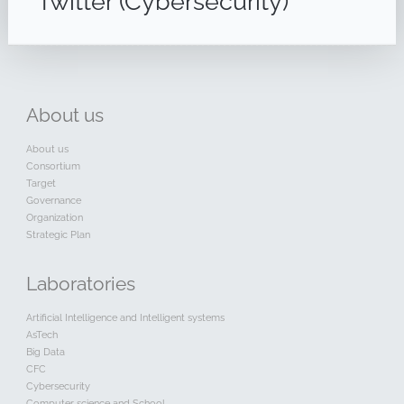
Twitter (Cybersecurity)
About
us
About us
Consortium
Target
Governance
Organization
Strategic Plan
Laboratories
Artificial Intelligence and Intelligent systems
AsTech
Big Data
CFC
Cybersecurity
Computer science and School