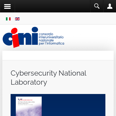
SKIP
MENU
Cini
Single Sign ON
Cybersecurity National
Laboratory