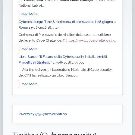
National Lab of...
Read More...
Cyberchallenge.IT 2018: cerimonia di premiazione il 28 giugno a
Roma
13-06-2018 18:35:14
Cerimonia di Premiazione dei vincitori della seconda edizione
dell'evento CyberChallenge.IT (
https://www.cyberchallenge.it
)....
Read More...
Libro Bianco: "Il Futuro della Cybersecurity in Italia: Ambiti
Progettuali Strategici”
13-06-2018 14:45:00
Alla fine del 2015, il Laboratorio Nazionale di Cybersecurity
del CINI ha realizzato un Libro Bianco...
Read More...
Tweets by @@CyberSecNatLab