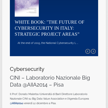
WHITE BOOK: "THE FUTURE OF
CYBERSECURITY IN ITALY:
STRATEGIC PROJECT AREAS”
At the end of 2015, the National Cybersecurity L ...
Cybersecurity
CINI – Laboratorio Nazionale Big
Data @AIIA2014 – Pisa
Il Prof. Donato Malerba (Università di Bari) Direttore Laboratorio
Nazionale CINI su Big Data Value Association e l'Agenda Europea
@
AIIA2014
venerdì 12 dicembre a Pisa.