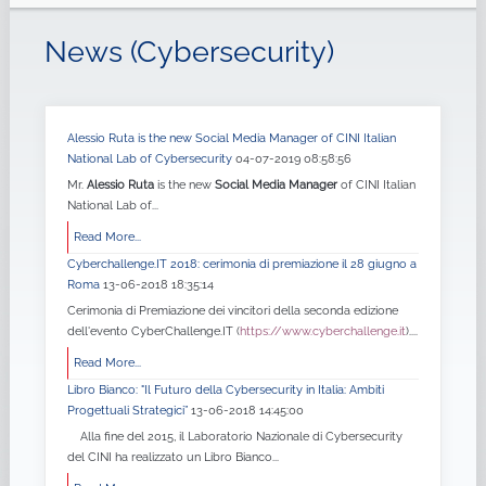
News (Cybersecurity)
Alessio Ruta is the new Social Media Manager of CINI Italian
National Lab of Cybersecurity
04-07-2019 08:58:56
Mr.
Alessio Ruta
is the new
Social Media Manager
of CINI Italian
National Lab of...
Read More...
Cyberchallenge.IT 2018: cerimonia di premiazione il 28 giugno a
Roma
13-06-2018 18:35:14
Cerimonia di Premiazione dei vincitori della seconda edizione
dell'evento CyberChallenge.IT (
https://www.cyberchallenge.it
)....
Read More...
Libro Bianco: "Il Futuro della Cybersecurity in Italia: Ambiti
Progettuali Strategici”
13-06-2018 14:45:00
Alla fine del 2015, il Laboratorio Nazionale di Cybersecurity
del CINI ha realizzato un Libro Bianco...