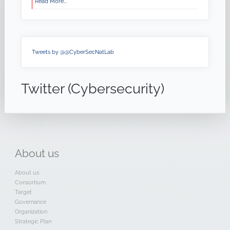
Read More...
Tweets by @@CyberSecNatLab
Twitter (Cybersecurity)
About
us
About us
Consortium
Target
Governance
Organization
Strategic Plan