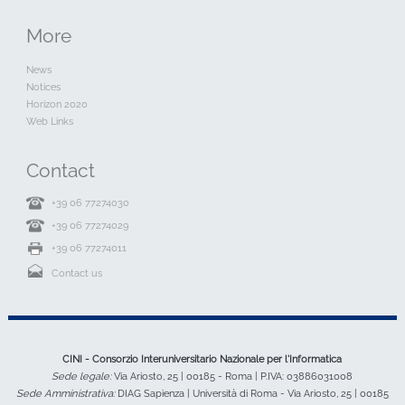
More
News
Notices
Horizon 2020
Web Links
Contact
+39 06 77274030
+39 06 77274029
+39 06 77274011
Contact us
CINI - Consorzio Interuniversitario Nazionale per l'Informatica
Sede legale:
Via Ariosto, 25 | 00185 - Roma | P.IVA: 03886031008
Sede Amministrativa:
DIAG Sapienza | Università di Roma - Via Ariosto, 25 | 00185