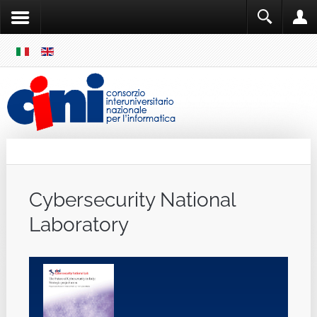
SKIP
MENU
Cini
Single Sign ON
Cybersecurity National
Laboratory