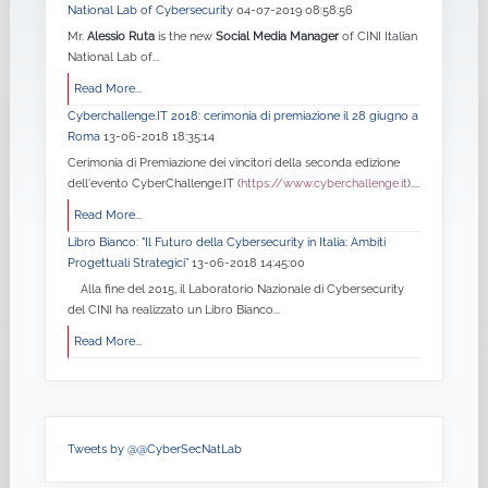
National Lab of Cybersecurity
04-07-2019 08:58:56
Mr.
Alessio Ruta
is the new
Social Media Manager
of CINI Italian
National Lab of...
Read More...
Cyberchallenge.IT 2018: cerimonia di premiazione il 28 giugno a
Roma
13-06-2018 18:35:14
Cerimonia di Premiazione dei vincitori della seconda edizione
dell'evento CyberChallenge.IT (
https://www.cyberchallenge.it
)....
Read More...
Libro Bianco: "Il Futuro della Cybersecurity in Italia: Ambiti
Progettuali Strategici”
13-06-2018 14:45:00
Alla fine del 2015, il Laboratorio Nazionale di Cybersecurity
del CINI ha realizzato un Libro Bianco...
Read More...
Tweets by @@CyberSecNatLab