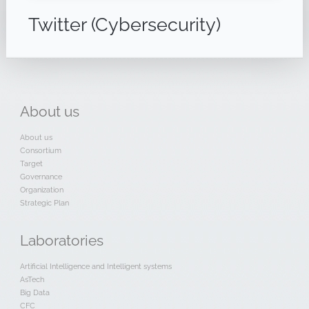
Twitter (Cybersecurity)
About
us
About us
Consortium
Target
Governance
Organization
Strategic Plan
Laboratories
Artificial Intelligence and Intelligent systems
AsTech
Big Data
CFC