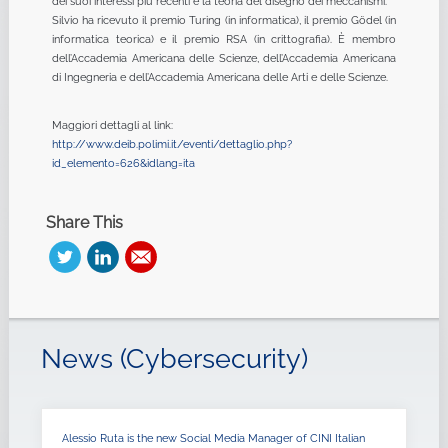
dei suoi interessi più recenti è la teoria del disegno dei meccanismi.
Silvio ha ricevuto il premio Turing (in informatica), il premio Gödel (in
informatica teorica) e il premio RSA (in crittografia). È membro
dell’Accademia Americana delle Scienze, dell’Accademia Americana
di Ingegneria e dell’Accademia Americana delle Arti e delle Scienze.
Maggiori dettagli al link:
http://www.deib.polimi.it/eventi/dettaglio.php?
id_elemento=626&idlang=ita
Share This
News (Cybersecurity)
Alessio Ruta is the new Social Media Manager of CINI Italian