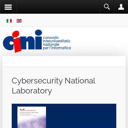
SKIP
MENU
Cini
Single Sign ON
Cybersecurity National
Laboratory