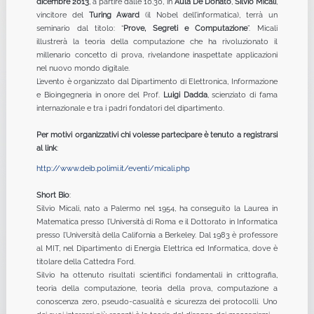
dicembre 2013
, a partire dalle 10.30, in
Aula De Donato
,
Silvio Micali
,
vincitore del
Turing Award
(il Nobel dell’informatica), terrà un
seminario dal titolo: “
Prove, Segreti e Computazione
”. Micali
illustrerà la teoria della computazione che ha rivoluzionato il
millenario concetto di prova, rivelandone inaspettate applicazioni
nel nuovo mondo digitale.
L’evento è organizzato dal Dipartimento di Elettronica, Informazione
e Bioingegneria in onore del Prof.
Luigi Dadda
, scienziato di fama
internazionale e tra i padri fondatori del dipartimento.
Per motivi organizzativi chi volesse partecipare è tenuto a registrarsi
al link
:
http://www.deib.polimi.it/eventi/micali.php
Short Bio
:
Silvio Micali, nato a Palermo nel 1954, ha conseguito la Laurea in
Matematica presso l’Università di Roma e il Dottorato in Informatica
presso l’Università della California a Berkeley. Dal 1983 è professore
al MIT, nel Dipartimento di Energia Elettrica ed Informatica, dove è
titolare della Cattedra Ford.
Silvio ha ottenuto risultati scientifici fondamentali in crittografia,
teoria della computazione, teoria della prova, computazione a
conoscenza zero, pseudo-casualità e sicurezza dei protocolli. Uno