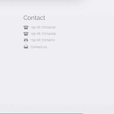
Contact
+39 06 77274030
+39 06 77274029
+39 06 77274011
Contact us