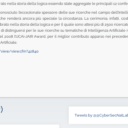
o nella storia della logica essendo state aggregate le principali 12 confer
riconosciuto l’eccezionale spessore delle sue ricerche nel campo dell’Intell
che renderà ancora più speciale la circostanza. La cerimonia, infatti, cos
ato nella storia della logica e per il quale sono attesi più di 2500 ricercato
 di distinguersi per le sue ricerche su tematiche di Intelligenza Artificia
l 2008 l’IJCAI-JAIR Award, per il miglior contributo apparso nei precedenti 
rtificiale.
/view/view.cfm?
42840
)
Tweets by @@CyberSecNatLa