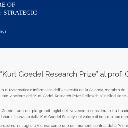
RE OF
: STRATEGIC
 L ...
“Kurt Goedel Research Prize” al prof. 
nto di Matematica e Informatica dell’Università della Calabria, membro dell
isultato vincitore del “Kurt Gödel Research Prize Fellowship” nell’edizione 
rt Goedel, uno dei più grandi logici del Novecento considerato tra i padr
aro, finanziato dalla Kurt Goedel Society, del valore di ben 100.000 euro 
l prossimo 17 Luglio a Vienna, come uno dei momenti centrali della "Vie