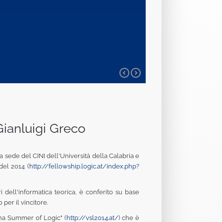
Gianluigi Greco
a sede del CINI dell'Università della Calabria e
del 2014 (
http://fellowship.logic.
at/index.php?
i dell'informatica teorica, è conferito su base
per il vincitore.
nna Summer of Logic" (
http://vsl2014.at/
) che è