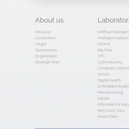
About
us
Laborator
About us
Artificial Intellig
Consortium
Intelligent system
Target
AsTech
Governance
Big Data
Organization
CFC
Strategic Plan
Cybersecurity
Computer scienc
School
Digital Health
Embedded System
Manufacturing
Infolife
Informatics & Soci
Item Carlo Savy
Smart Cities