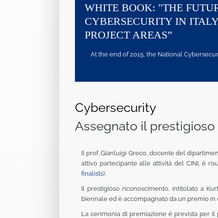
WHITE BOOK: "THE FUTU
CYBERSECURITY IN ITALY
PROJECT AREAS”
At the end of 2015, the National Cybersecurity
Cybersecurity
Assegnato il prestigioso 
Il prof. Gianluigi Greco, docente del dipartime
attivo partecipante alle attività del CINI, è r
finalists
).
Il prestigioso riconoscimento, intitolato a Ku
biennale ed è accompagnato da un premio in dan
La cerimonia di premiazione è prevista per i