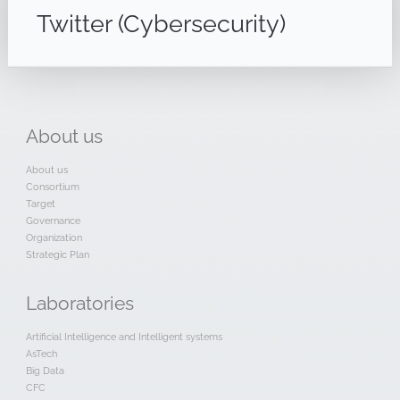
Twitter (Cybersecurity)
About
us
About us
Consortium
Target
Governance
Organization
Strategic Plan
Laboratories
Artificial Intelligence and Intelligent systems
AsTech
Big Data
CFC