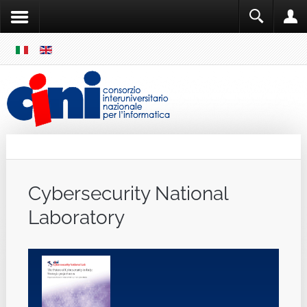
SKIP
MENU
Cini
Single Sign ON
Cybersecurity National
Laboratory