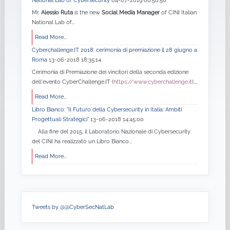
National Lab of Cybersecurity
04-07-2019 08:58:56
Mr.
Alessio Ruta
is the new
Social Media Manager
of CINI Italian
National Lab of...
Read More...
Cyberchallenge.IT 2018: cerimonia di premiazione il 28 giugno a
Roma
13-06-2018 18:35:14
Cerimonia di Premiazione dei vincitori della seconda edizione
dell'evento CyberChallenge.IT (
https://www.cyberchallenge.it
)....
Read More...
Libro Bianco: "Il Futuro della Cybersecurity in Italia: Ambiti
Progettuali Strategici”
13-06-2018 14:45:00
Alla fine del 2015, il Laboratorio Nazionale di Cybersecurity
del CINI ha realizzato un Libro Bianco...
Read More...
Tweets by @@CyberSecNatLab