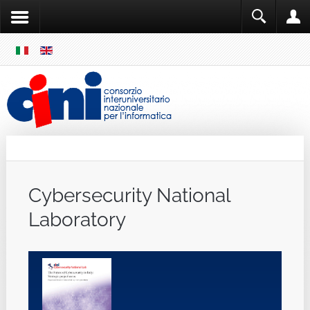
SKIP
MENU
Cini
Single Sign ON
Cybersecurity National
Laboratory