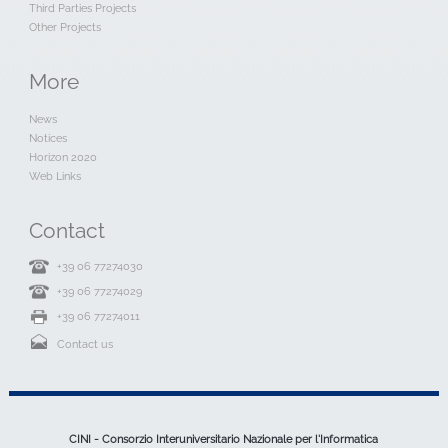
Third Parties Projects
Other Projects
More
News
Notices
Horizon 2020
Web Links
Contact
+39 06 77274030
+39 06 77274029
+39 06 77274011
Contact us
CINI - Consorzio Interuniversitario Nazionale per l'Informatica