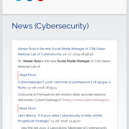
News (Cybersecurity)
Alessio Ruta is the new Social Media Manager of CINI Italian
National Lab of Cybersecurity
04-07-2019 08:58:56
Mr.
Alessio Ruta
is the new
Social Media Manager
of CINI Italian
National Lab of...
Read More...
Cyberchallenge.IT 2018: cerimonia di premiazione il 28 giugno a
Roma
13-06-2018 18:35:14
Cerimonia di Premiazione dei vincitori della seconda edizione
dell'evento CyberChallenge.IT (
https://www.cyberchallenge.it
)....
Read More...
Libro Bianco: "Il Futuro della Cybersecurity in Italia: Ambiti
Progettuali Strategici”
13-06-2018 14:45:00
Alla fine del 2015, il Laboratorio Nazionale di Cybersecurity