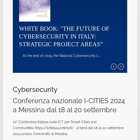
WHITE BOOK: "THE FUTURE OF
CYBERSECURITY IN ITALY:
STRATEGIC PROJECT AREAS”
At the end of 2015, the National Cybersecurity L ...
Cybersecurity
Conferenza nazionale I-CITIES 2024
a Messina dal 18 al 20 settembre
10° Conferenza italiana sulle ICT per Smart Cities and
Communities
https://icities24.unime.it/
, si terrà dal 18 al 20 settembre
2024 presso l'Università di Messina.