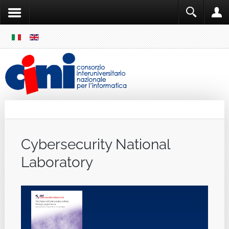
SKIP
MENU
Cini
Single Sign ON
Cybersecurity National
Laboratory