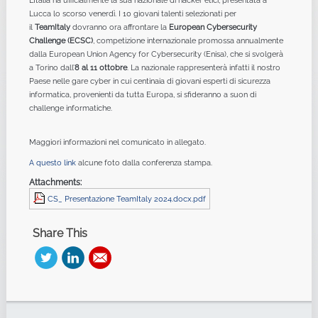
L’Italia ha ufficialmente la sua nazionale di hacker etici, presentata a
Lucca lo scorso venerdì. I 10 giovani talenti selezionati per
il
TeamItaly
dovranno ora affrontare la
European Cybersecurity
Challenge (ECSC)
, competizione internazionale promossa annualmente
dalla European Union Agency for Cybersecurity (Enisa), che si svolgerà
a Torino dall’
8 al 11 ottobre
. La nazionale rappresenterà infatti il nostro
Paese nelle gare cyber in cui centinaia di giovani esperti di sicurezza
informatica, provenienti da tutta Europa, si sfideranno a suon di
challenge informatiche.
Maggiori informazioni nel comunicato in allegato.
A questo link
alcune foto dalla conferenza stampa.
Attachments:
CS_ Presentazione TeamItaly 2024.docx.pdf
Share This