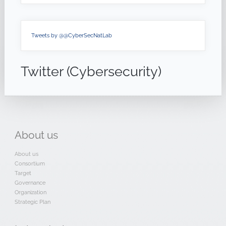
Tweets by @@CyberSecNatLab
Twitter (Cybersecurity)
About
us
About us
Consortium
Target
Governance
Organization
Strategic Plan