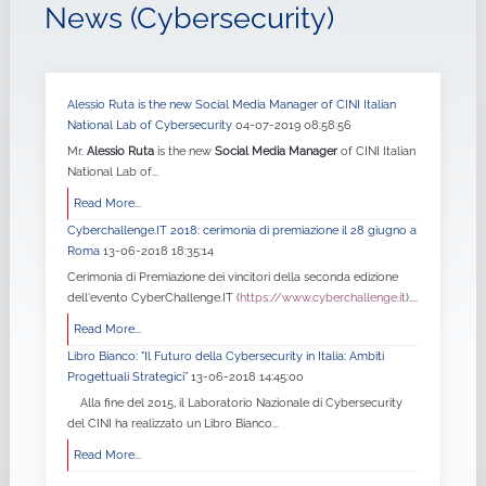
News (Cybersecurity)
Alessio Ruta is the new Social Media Manager of CINI Italian
National Lab of Cybersecurity
04-07-2019 08:58:56
Mr.
Alessio Ruta
is the new
Social Media Manager
of CINI Italian
National Lab of...
Read More...
Cyberchallenge.IT 2018: cerimonia di premiazione il 28 giugno a
Roma
13-06-2018 18:35:14
Cerimonia di Premiazione dei vincitori della seconda edizione
dell'evento CyberChallenge.IT (
https://www.cyberchallenge.it
)....
Read More...
Libro Bianco: "Il Futuro della Cybersecurity in Italia: Ambiti
Progettuali Strategici”
13-06-2018 14:45:00
Alla fine del 2015, il Laboratorio Nazionale di Cybersecurity
del CINI ha realizzato un Libro Bianco...
Read More...