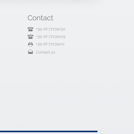
Contact
+39 06 77274030
+39 06 77274029
+39 06 77274011
Contact us