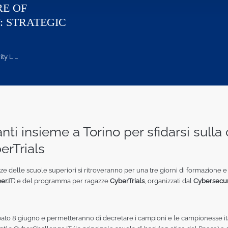
RE OF
: STRATEGIC
 L ...
ti insieme a Torino per sfidarsi sulla
berTrials
zze delle scuole superiori si ritroveranno per una tre giorni di formazione e 
er.IT
) e del programma per ragazze
CyberTrials
, organizzati dal
Cybersecuri
sabato 8 giugno e permetteranno di decretare i campioni e le campionesse it