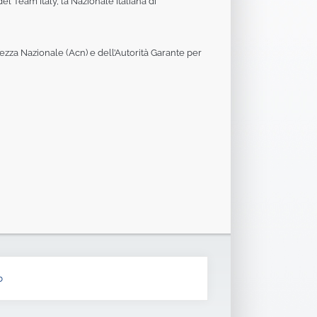
el Team Italy, la Nazionale Italiana di
zza Nazionale (Acn) e dell’Autorità Garante per
b