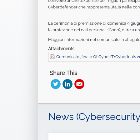
coinvolto anche l’expertise dei migliori partecipa
Cyberdefender che rappresenta l’Italia nelle com
La cerimonia di premiazione di domenica 9 giugno
la protezione dei dati personali (Gpdp), oltre a 
Maggiori informazioni nel comunicato in allegato
Attachments:
Comunicato_finale OliCyber.IT+Cybertrials 2
Share This
News (Cybersecurity