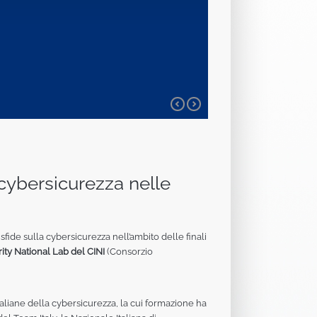
 cybersicurezza nelle
sfide sulla cybersicurezza nell’ambito delle finali
ty National Lab del CINI
(Consorzio
aliane della cybersicurezza, la cui formazione ha