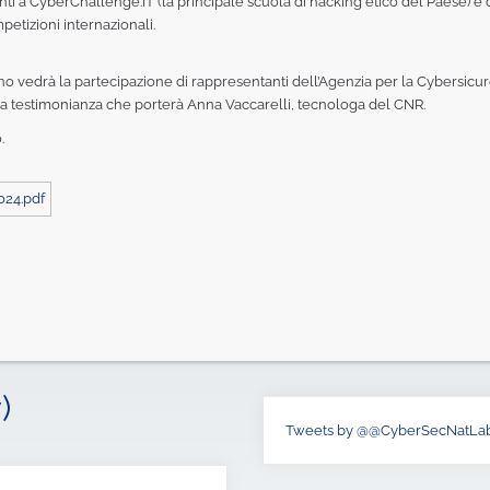
nti a CyberChallenge.IT (la principale scuola di hacking etico del Paese) e d
petizioni internazionali.
 vedrà la partecipazione di rappresentanti dell’Agenzia per la Cybersicure
una testimonianza che porterà Anna Vaccarelli, tecnologa del CNR.
.
024.pdf
)
Tweets by @@CyberSecNatLa