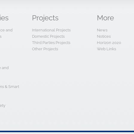
ies
Projects
More
ence and
International Projects
News
s
Domestic Projects
Notices
Third Parties Projects
Horizon 2020
Other Projects
Web Links
e and
s & Smart
ety