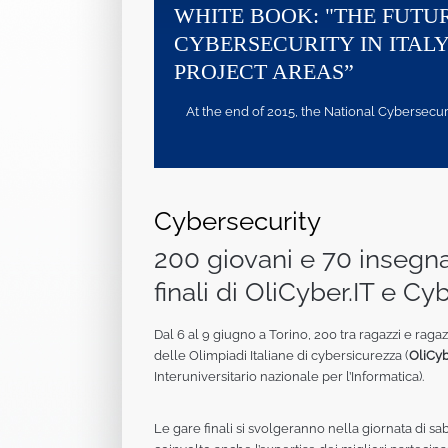
WHITE BOOK: "THE FUTU
CYBERSECURITY IN ITALY
PROJECT AREAS”
At the end of 2015, the National Cybersecurity
Cybersecurity
200 giovani e 70 insegnan
finali di OliCyber.IT e Cy
Dal 6 al 9 giugno a Torino, 200 tra ragazzi e raga
delle Olimpiadi Italiane di cybersicurezza (
OliCyb
Interuniversitario nazionale per l’Informatica).
Le gare finali si svolgeranno nella giornata di 