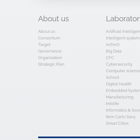
About
us
Laborator
About us
Artificial Intellig
Consortium
Intelligent system
Target
AsTech
Governance
Big Data
Organization
CFC
Strategic Plan
Cybersecurity
Computer scienc
School
Digital Health
Embedded System
Manufacturing
Infolife
Informatics & Soci
Item Carlo Savy
Smart Cities