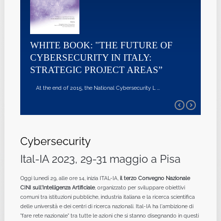
WHITE BOOK: "THE FUTURE OF
CYBERSECURITY IN ITALY:
STRATEGIC PROJECT AREAS”
At the end of 2015, the National Cybersecurity L ...
Cybersecurity
Ital-IA 2023, 29-31 maggio a Pisa
Oggi lunedì 29, alle ore 14, inizia ITAL-IA,
il terzo Convegno Nazionale
CINI sull'Intelligenza Artificiale
, organizzato per sviluppare obiettivi
comuni tra istituzioni pubbliche, industria italiana e la ricerca scientifica
delle università e dei centri di ricerca nazionali. Ital-IA ha l'ambizione di
"fare rete nazionale" tra tutte le azioni che si stanno disegnando in questi