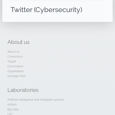
Twitter (Cybersecurity)
About
us
About us
Consortium
Target
Governance
Organization
Strategic Plan
Laboratories
Artificial Intelligence and Intelligent systems
AsTech
Big Data
CFC