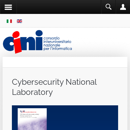
SKIP
MENU
Cini
Single Sign ON
Cybersecurity National
Laboratory