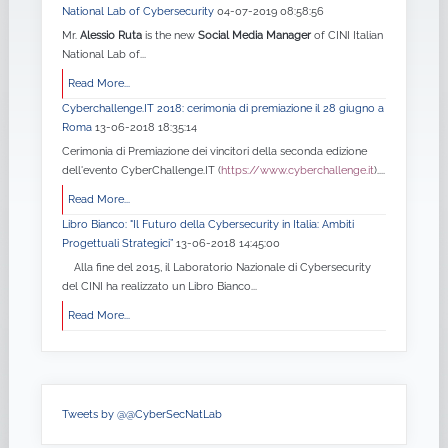
National Lab of Cybersecurity
04-07-2019 08:58:56
Mr.
Alessio Ruta
is the new
Social Media Manager
of CINI Italian
National Lab of...
Read More...
Cyberchallenge.IT 2018: cerimonia di premiazione il 28 giugno a
Roma
13-06-2018 18:35:14
Cerimonia di Premiazione dei vincitori della seconda edizione
dell'evento CyberChallenge.IT (
https://www.cyberchallenge.it
)....
Read More...
Libro Bianco: "Il Futuro della Cybersecurity in Italia: Ambiti
Progettuali Strategici”
13-06-2018 14:45:00
Alla fine del 2015, il Laboratorio Nazionale di Cybersecurity
del CINI ha realizzato un Libro Bianco...
Read More...
Tweets by @@CyberSecNatLab