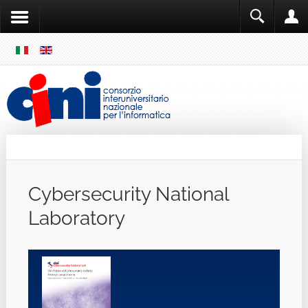
SKIP
MENU
Cini
Single Sign ON
Cybersecurity National
Laboratory