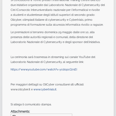
Si concludono a Torino presso l'International Training Centre dell'ILO
due iniziative organizzate dal Laboratorio Nazionale di Cybersecurity del
Cini (Consorzio Interuniversitario nazionale per l'informatica) e rivolte
a studenti e studentesse degli istituti superiori di secondo grado:
Olicyber, olimpiadi italiane di cybersecurity e Cybertrials, primo
programma di formazione sulla sicurezza informatica rivolto a ragazze.
Le premiazioni si terranno domenica 29 maggio dalle ore 10, alla
presenza delle autorità regionali e comunali, della direzione del
Laboratorio Nazionale di Cybersecurity e degli sponsor dell'iniziativa.
La cerimonia sarà trasmessa in streaming sul canale YouTube del
Laboratorio Nazionale di Cybersecurity, al seguente link:
https://www.youtube.com/watch?v=ycd0pcQ7sEI
Per maggiori dettagli su OliCyber consultarei siti ufficiali:
www.olicyber.it e
www.cybertrials.it
.
Si allega il comunicato stampa.
Attachments: