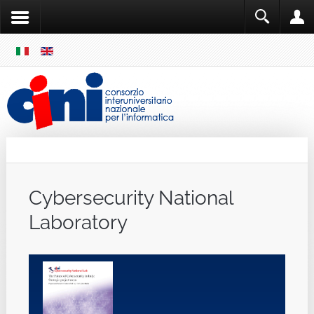
SKIP
MENU
Cini
Single Sign ON
Cybersecurity National
Laboratory