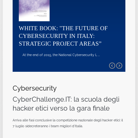
WHITE BOOK: "THE FUTURE OF
CYBERSECURITY IN ITALY:
STRATEGIC PROJECT AREAS”
At the end of 2015, the National Cybersecurity L ...
Cybersecurity
CyberChallenge.IT: la scuola degli
hacker etici verso la gara finale
Arriva alle fasi conclusive la competizione nazionale degli hacker etici: il
7 luglio sidecreteranno i team migliori d’Italia.