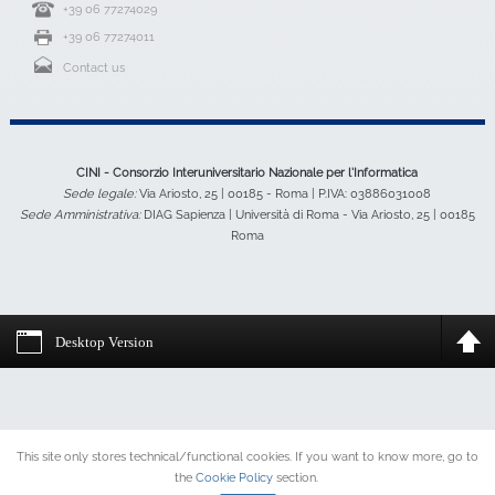
+39 06 77274029
+39 06 77274011
Contact us
CINI - Consorzio Interuniversitario Nazionale per l'Informatica
Sede legale:
Via Ariosto, 25 | 00185 - Roma | P.IVA: 03886031008
Sede Amministrativa:
DIAG Sapienza | Università di Roma - Via Ariosto, 25 | 00185
Roma
Desktop Version
This site only stores technical/functional cookies. If you want to know more, go to
the
Cookie Policy
section.