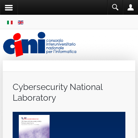
SKIP
MENU
Cini
Single Sign ON
Cybersecurity National
Laboratory