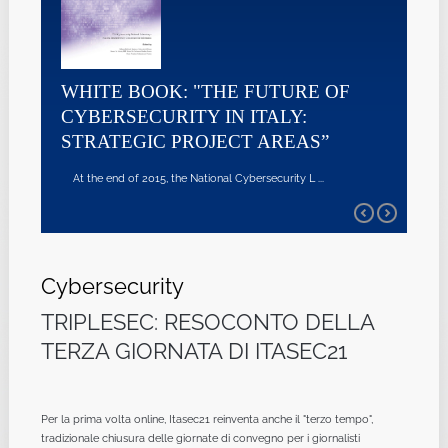
WHITE BOOK: "THE FUTURE OF
CYBERSECURITY IN ITALY:
STRATEGIC PROJECT AREAS”
At the end of 2015, the National Cybersecurity L ...
Cybersecurity
TRIPLESEC: RESOCONTO DELLA
TERZA GIORNATA DI ITASEC21
Per la prima volta online, Itasec21 reinventa anche il "terzo tempo",
tradizionale chiusura delle giornate di convegno per i giornalisti