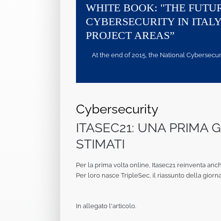
WHITE BOOK: "THE FUTU
CYBERSECURITY IN ITALY
PROJECT AREAS”
At the end of 2015, the National Cybersecurity
Cybersecurity
ITASEC21: UNA PRIMA 
STIMATI
Per la prima volta online, Itasec21 reinventa anche
Per loro nasce TripleSec, il riassunto della giorn
In allegato l'articolo.