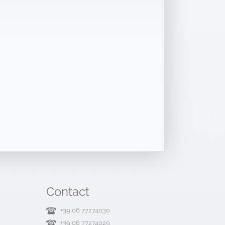
Contact
+39 06 77274030
+39 06 77274029