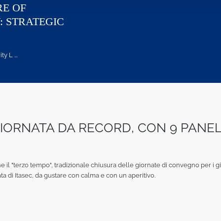
RE OF
: STRATEGIC
 L ...
GIORNATA DA RECORD, CON 9 PANEL
 il "terzo tempo", tradizionale chiusura delle giornate di convegno per i gio
ata di Itasec, da gustare con calma e con un aperitivo.