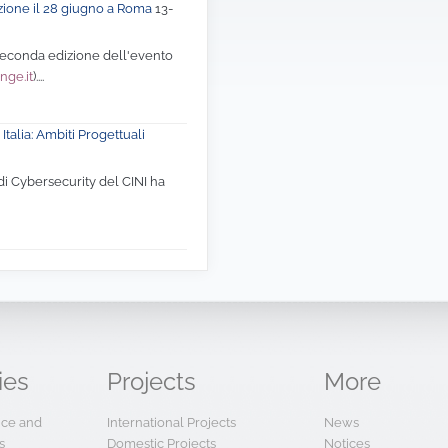
zione il 28 giugno a Roma
13-
 seconda edizione dell'evento
nge.it
)....
Italia: Ambiti Progettuali
di Cybersecurity del CINI ha
ies
Projects
More
ence and
International Projects
News
s
Domestic Projects
Notices