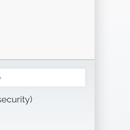
b
security)