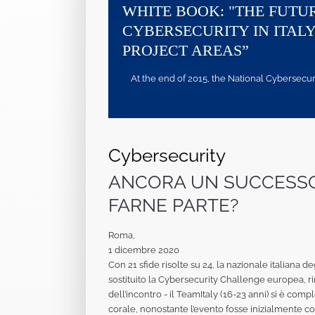
WHITE BOOK: "THE FUTU
CYBERSECURITY IN ITALY
PROJECT AREAS”
At the end of 2015, the National Cybersecurity
Cybersecurity
ANCORA UN SUCCESSO P
FARNE PARTE?
Roma,
1 dicembre 2020
Con 21 sfide risolte su 24, la nazionale italiana
sostituito la Cybersecurity Challenge europea, ri
dell’incontro - il TeamItaly (16-23 anni) si è co
corale, nonostante l’evento fosse inizialmente co