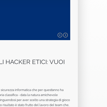
 HACKER ETICI: VUOI
a sicurezza informatica che per quest’anno ha
ria classifica - data la natura amichevole
tinguendosi per aver scelto una strategia di gioco
risultato è stato frutto del lavoro del team che,