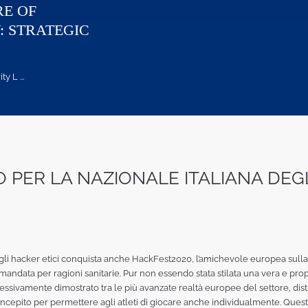
RE OF
: STRATEGIC
 L ...
ER LA NAZIONALE ITALIANA DEGLI
 degli hacker etici conquista anche HackFest2020, l’amichevole europea sull
mandata per ragioni sanitarie. Pur non essendo stata stilata una vera e prop
mplessivamente dimostrato tra le più avanzate realtà europee del settore, dis
ncepito per permettere agli atleti di giocare anche individualmente. Questo 