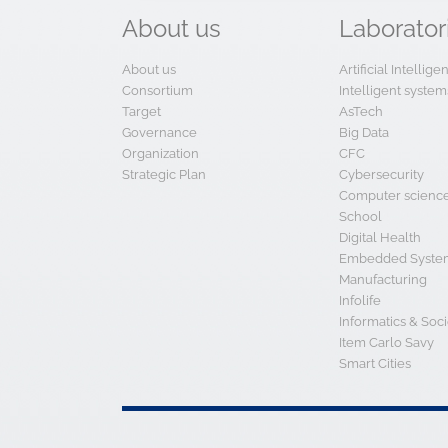
About
us
Laborator
About us
Artificial Intellig
Consortium
Intelligent system
Target
AsTech
Governance
Big Data
Organization
CFC
Strategic Plan
Cybersecurity
Computer scienc
School
Digital Health
Embedded System
Manufacturing
Infolife
Informatics & Soci
Item Carlo Savy
Smart Cities