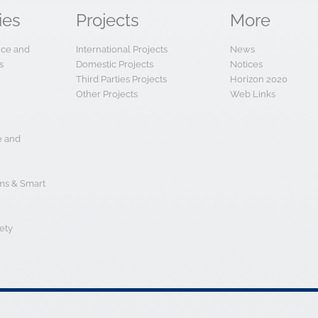
ies
Projects
More
ence and
International Projects
News
s
Domestic Projects
Notices
Third Parties Projects
Horizon 2020
Other Projects
Web Links
e and
s & Smart
ety