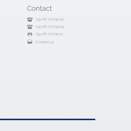
Contact
+39 06 77274030
+39 06 77274029
+39 06 77274011
Contact us