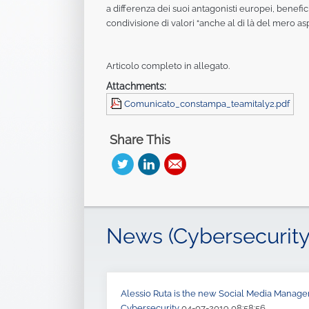
a differenza dei suoi antagonisti europei, benefici
condivisione di valori “anche al di là del mero a
Articolo completo in allegato.
Attachments:
Comunicato_constampa_teamitaly2.pdf
Share This
News (Cybersecurity
Alessio Ruta is the new Social Media Manager 
Cybersecurity
04-07-2019 08:58:56