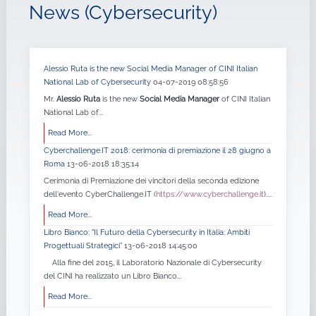
News (Cybersecurity)
Alessio Ruta is the new Social Media Manager of CINI Italian
National Lab of Cybersecurity
04-07-2019 08:58:56
Mr.
Alessio Ruta
is the new
Social Media Manager
of CINI Italian
National Lab of...
Read More...
Cyberchallenge.IT 2018: cerimonia di premiazione il 28 giugno a
Roma
13-06-2018 18:35:14
Cerimonia di Premiazione dei vincitori della seconda edizione
dell'evento CyberChallenge.IT (
https://www.cyberchallenge.it
)....
Read More...
Libro Bianco: "Il Futuro della Cybersecurity in Italia: Ambiti
Progettuali Strategici”
13-06-2018 14:45:00
Alla fine del 2015, il Laboratorio Nazionale di Cybersecurity
del CINI ha realizzato un Libro Bianco...
Read More...