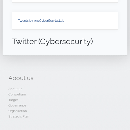
Tweets by @@CyberSecNatLab
Twitter (Cybersecurity)
About
us
About us
Consortium
Target
Governance
Organization
Strategic Plan