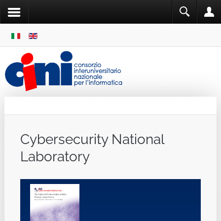
SKIP
MENU
Cini
Single Sign ON
Cybersecurity National
Laboratory