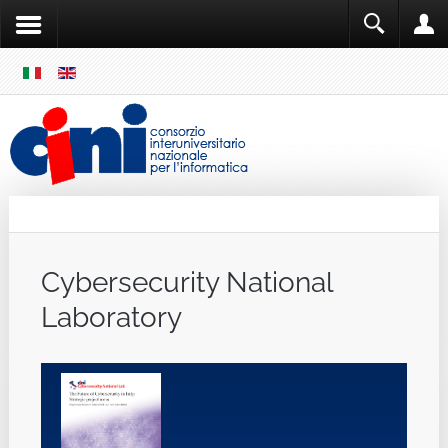
SKIP
MENU
Cini
Single Sign ON
Cybersecurity National
Laboratory