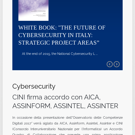
WHITE BOOK: "THE FUTURE OF
CYBERSECURITY IN ITALY:
STRATEGIC PROJECT AREAS”
At the end of 2015, the National Cybersecurity L ...
Cybersecurity
CINI firma accordo con AICA,
ASSINFORM, ASSINTEL, ASSINTER
In occasione della presentazione dell’”Osservatorio delle Competenze
Digitali 2017” verrà siglato da AICA, Assinform, Assintel, Assinter e CINI
(Consorzio Interuniversitario Nazionale per l'Informatica) un Accordo
Quadro di Collaborazione che prevede una prima applicazione