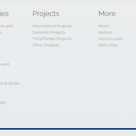
ies
Projects
More
ence and
International Projects
News
s
Domestic Projects
Notices
Third Parties Projects
Horizon 2020
Other Projects
Web Links
e and
s & Smart
ety