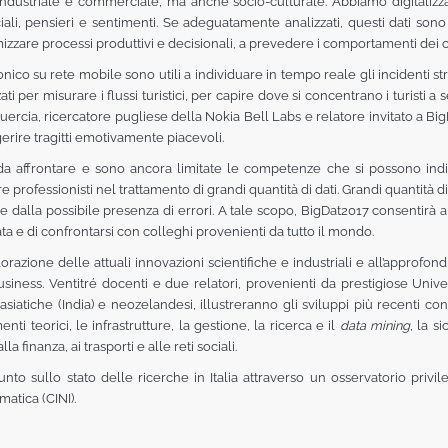
 industriale e commerciale, ma anche socio-culturale. Abbiamo digitalizzat
ali, pensieri e sentimenti. Se adeguatamente analizzati, questi dati sono 
mizzare processi produttivi e decisionali, a prevedere i comportamenti dei c
onico su rete mobile sono utili a individuare in tempo reale gli incidenti st
ati per misurare i flussi turistici, per capire dove si concentrano i turist
ercia, ricercatore pugliese della Nokia Bell Labs e relatore invitato a BigDa
ggerire tragitti emotivamente piacevoli.
li da affrontare e sono ancora limitate le competenze che si possono indi
e professionisti nel trattamento di grandi quantità di dati. Grandi quantità
 dalla possibile presenza di errori. A tale scopo, BigDat2017 consentirà a s
a e di confrontarsi con colleghi provenienti da tutto il mondo.
plorazione delle attuali innovazioni scientifiche e industriali e all’approfo
siness. Ventitré docenti e due relatori, provenienti da prestigiose Unive
siatiche (India) e neozelandesi, illustreranno gli sviluppi più recenti conse
 teorici, le infrastrutture, la gestione, la ricerca e il
data mining
, la s
a finanza, ai trasporti e alle reti sociali.
nto sullo stato delle ricerche in Italia attraverso un osservatorio privil
matica (CINI).