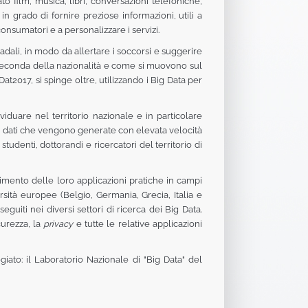
o film, musica, libri, conversazioni telefoniche,
in grado di fornire preziose informazioni, utili a
onsumatori e a personalizzare i servizi.
radali, in modo da allertare i soccorsi e suggerire
i a seconda della nazionalità e come si muovono sul
t2017, si spinge oltre, utilizzando i Big Data per
viduare nel territorio nazionale e in particolare
 di dati che vengono generate con elevata velocità
tudenti, dottorandi e ricercatori del territorio di
ndimento delle loro applicazioni pratiche in campi
rsità europee (Belgio, Germania, Grecia, Italia e
guiti nei diversi settori di ricerca dei Big Data.
icurezza, la
privacy
e tutte le relative applicazioni
egiato: il Laboratorio Nazionale di "Big Data" del