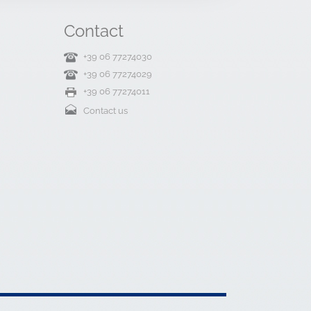
Contact
+39 06 77274030
+39 06 77274029
+39 06 77274011
Contact us