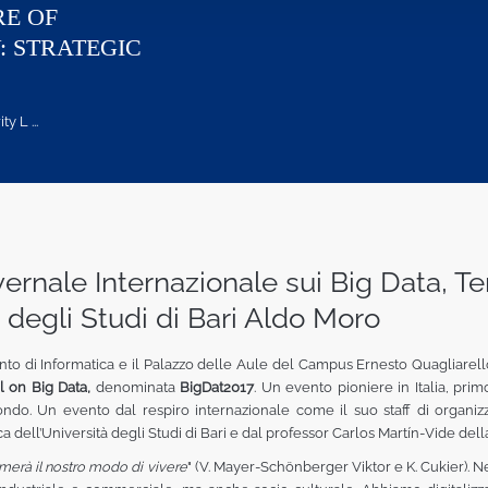
RE OF
: STRATEGIC
 L ...
ernale Internazionale sui Big Data, Ter
 degli Studi di Bari Aldo Moro
imento di Informatica e il Palazzo delle Aule del Campus Ernesto Quagliarello
l
on
Big Data,
denominata
BigDat2017
. Un evento pioniere in Italia, pri
mondo. Un evento dal respiro internazionale come il suo staff di organiz
dell’Università degli Studi di Bari e dal professor Carlos Martín-Vide della 
rmerà il nostro modo di vivere
" (V. Mayer-Schönberger Viktor e K. Cukier).