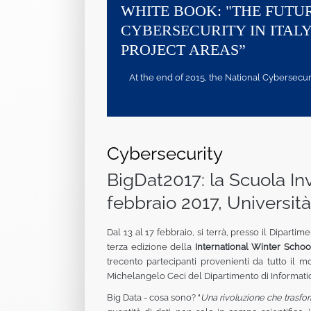
WHITE BOOK: "THE FUTU
CYBERSECURITY IN ITALY
PROJECT AREAS”
At the end of 2015, the National Cybersecurity
Cybersecurity
BigDat2017: la Scuola Inv
febbraio 2017, Università
Dal 13 al 17 febbraio, si terrà, presso il Dipart
terza edizione della
International Winter Schoo
trecento partecipanti provenienti da tutto il 
Michelangelo Ceci del Dipartimento di Informatica 
Big Data - cosa sono? "
Una rivoluzione che trasfo