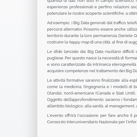
quantità di dati, non solo in campo scientifico,
esperienze professionali e perfino relazioni soci
potenziare le nostre scoperte scientifiche, a otti
Ad esempio, i Big Data generati dal traffico telef
percorsi alternativi. Possono essere anche utilizz
territorio durante la loro permanenza. Daniele Qu
costruire la
happy map
di una città, al fine di su
Le sfide lanciate dai Big Data risultano diffici
pugliese. Per questo nasce la necessità di formar
e sono caratterizzate da intrinseca eterogeneità e
acquisire competenze nel trattamento dei Big Dat
Le attività formative saranno finalizzate alla es
come la medicina, l’ingegneria e i modelli di bu
Olanda), nord-americane (Canada e Stati Uniti), a
Oggetto dell’approfondimento saranno i fondamenti
all’ambito biologico, alla sanità, al management, all
L'evento offrirà l'occasione per fare anche il pu
Consorzio Interuniversitario Nazionale per l'infor