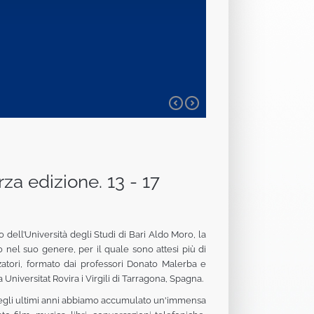
za edizione. 13 - 17
 dell’Università degli Studi di Bari Aldo Moro, la
mo nel suo genere, per il quale sono attesi più di
zatori, formato dai professori Donato Malerba e
Universitat Rovira i Virgili di Tarragona, Spagna.
 Negli ultimi anni abbiamo accumulato un'immensa