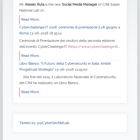
Mr.
Alessio Ruta
is the new
Social Media Manager
of CINI Italian
National Lab of...
Read More...
Cyberchallenge.IT 2018: cerimonia di premiazione il 28 giugno a
Roma
13-06-2018 18:35:14
Cerimonia di Premiazione dei vincitori della seconda edizione
dell'evento CyberChallenge.IT (
https://www.cyberchallenge.it
)....
Read More...
Libro Bianco: "Il Futuro della Cybersecurity in Italia: Ambiti
Progettuali Strategici”
13-06-2018 14:45:00
Alla fine del 2015, il Laboratorio Nazionale di Cybersecurity
del CINI ha realizzato un Libro Bianco...
Read More...
Tweets by @@CyberSecNatLab