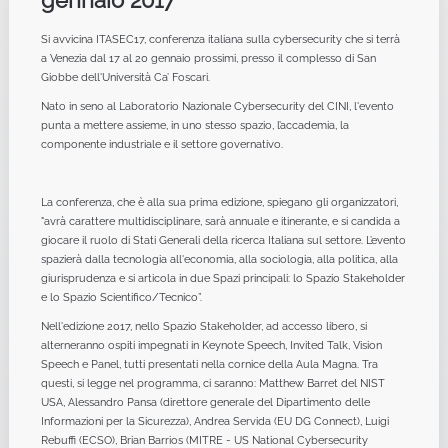
gennaio 2017
Si avvicina ITASEC17, conferenza italiana sulla cybersecurity che si terrà
a Venezia dal 17 al 20 gennaio prossimi, presso il complesso di San
Giobbe dell'Università Ca’ Foscari.
Nato in seno al Laboratorio Nazionale Cybersecurity del CINI, l'evento
punta a mettere assieme, in uno stesso spazio, l’accademia, la
componente industriale e il settore governativo.
La conferenza, che è alla sua prima edizione, spiegano gli organizzatori,
"avrà carattere multidisciplinare, sarà annuale e itinerante, e si candida a
giocare il ruolo di Stati Generali della ricerca Italiana sul settore. L’evento
spazierà dalla tecnologia all'economia, alla sociologia, alla politica, alla
giurisprudenza e si articola in due Spazi principali: lo Spazio Stakeholder
e lo Spazio Scientifico/Tecnico”.
Nell'edizione 2017, nello Spazio Stakeholder, ad accesso libero, si
alterneranno ospiti impegnati in Keynote Speech, Invited Talk, Vision
Speech e Panel, tutti presentati nella cornice della Aula Magna. Tra
questi, si legge nel programma, ci saranno: Matthew Barret del NIST
USA, Alessandro Pansa (direttore generale del Dipartimento delle
Informazioni per la Sicurezza), Andrea Servida (EU DG Connect), Luigi
Rebuffi (ECSO), Brian Barrios (MITRE - US National Cybersecurity