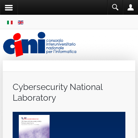
SKIP
MENU
Cini
Single Sign ON
Cybersecurity National
Laboratory