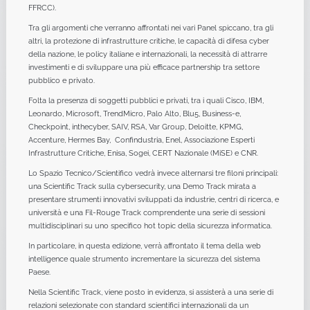
FFRCC).
Tra gli argomenti che verranno affrontati nei vari Panel spiccano, tra gli
altri, la protezione di infrastrutture critiche, le capacità di difesa cyber
della nazione, le policy italiane e internazionali, la necessità di attrarre
investimenti e di sviluppare una più efficace partnership tra settore
pubblico e privato.
Folta la presenza di soggetti pubblici e privati, tra i quali Cisco, IBM,
Leonardo, Microsoft, TrendMicro, Palo Alto, Blu5, Business-e,
Checkpoint, inthecyber, SAIV, RSA, Var Group, Deloitte, KPMG,
Accenture, Hermes Bay, Confindustria, Enel, Associazione Esperti
Infrastrutture Critiche, Enisa, Sogei, CERT Nazionale (MiSE) e CNR.
Lo Spazio Tecnico/Scientifico vedrà invece alternarsi tre filoni principali:
una Scientific Track sulla cybersecurity, una Demo Track mirata a
presentare strumenti innovativi sviluppati da industrie, centri di ricerca, e
università e una Fil-Rouge Track comprendente una serie di sessioni
multidisciplinari su uno specifico hot topic della sicurezza informatica.
In particolare, in questa edizione, verrà affrontato il tema della web
intelligence quale strumento incrementare la sicurezza del sistema
Paese.
Nella Scientific Track, viene posto in evidenza, si assisterà a una serie di
relazioni selezionate con standard scientifici internazionali da un