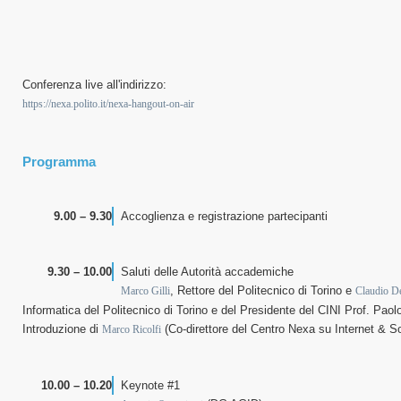
Conferenza live all'indirizzo:
https://nexa.polito.it/nexa-hangout-on-air
Programma
9.00 – 9.30
Accoglienza e registrazione partecipanti
9.30 – 10.00
Saluti delle Autorità accademiche
, Rettore del Politecnico di Torino e
Marco Gilli
Claudio D
Informatica del Politecnico di Torino e del Presidente del CINI Prof. Paolo
Introduzione
di
(Co-direttore del Centro Nexa su Internet & So
Marco Ricolfi
10.00 – 10.20
Keynote #1