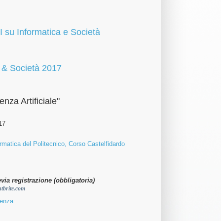
I su Informatica e Società
 & Società 2017
enza Artificiale"
17
rmatica del Politecnico, Corso Castelfidardo
via registrazione (obbligatoria)
ntbrite.com
renza: