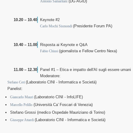
(DG AGID)
Antonio Samaritani
10.20 – 10.40
Keynote #2
(Presidente Forum PA)
Carlo Mochi Sismondi
10.40 – 11.00
Risposta ai Keynote e Q&A
(giornalista e Fellow Centro Nexa)
Fabio Chiusi
11.00 – 12.30
Panel #1 – Etica e impatto dell'AI sugli essere umani
Moderatore:
(Laboratorio CINI - Informatica e Società)
Stefano Ceri
Panelist:
(Laboratorio CINI - InfoLIFE)
Giancarlo Mauri
(Università Ca' Foscari di Venezia)
Marcello Pelillo
Stefano Grossi (medico Ospedale Mauriziano di Torino)
(Laboratorio CINI - Informatica e Società)
Giuseppe Attardi