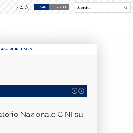
A
LOGIN
REGISTER
A
A
WS (LAB INF E SOC)
atorio Nazionale CINI su