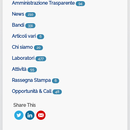
Amministrazione Trasparente
94
News
210
Bandi
331
Articoli vari
6
Chi siamo
20
Laboratori
477
Attività
55
Rassegna Stampa
6
Opportunità & Call
48
Share This