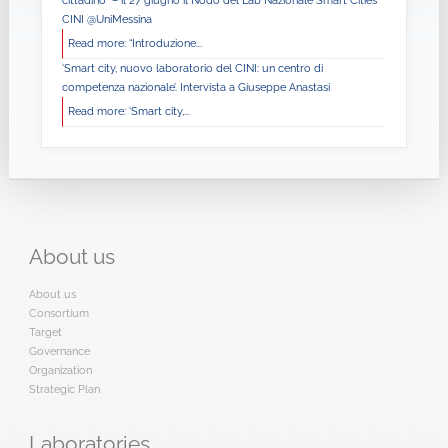
cittadino” – il 27 giugno il Nodo del Lab Nazionale Smart Cities
CINI @UniMessina
Read more: “Introduzione...
‘Smart city, nuovo laboratorio del CINI: un centro di
competenza nazionale’. Intervista a Giuseppe Anastasi
Read more: ‘Smart city,...
About
us
About us
Consortium
Target
Governance
Organization
Strategic Plan
Laboratories