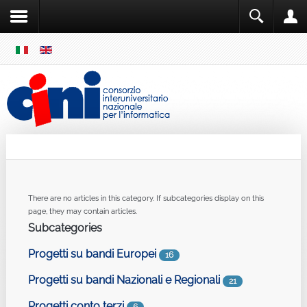
SKIP
MENU
Cini
Single Sign ON
There are no articles in this category. If subcategories display on this
page, they may contain articles.
Subcategories
Progetti su bandi Europei
16
Progetti su bandi Nazionali e Regionali
21
Progetti conto terzi