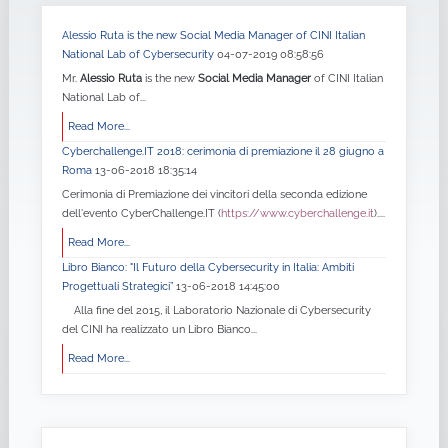
Alessio Ruta is the new Social Media Manager of CINI Italian
National Lab of Cybersecurity
04-07-2019 08:58:56
Mr.
Alessio Ruta
is the new
Social Media Manager
of CINI Italian
National Lab of...
Read More...
Cyberchallenge.IT 2018: cerimonia di premiazione il 28 giugno a
Roma
13-06-2018 18:35:14
Cerimonia di Premiazione dei vincitori della seconda edizione
dell'evento CyberChallenge.IT (
https://www.cyberchallenge.it
)....
Read More...
Libro Bianco: "Il Futuro della Cybersecurity in Italia: Ambiti
Progettuali Strategici”
13-06-2018 14:45:00
Alla fine del 2015, il Laboratorio Nazionale di Cybersecurity
del CINI ha realizzato un Libro Bianco...
Read More...