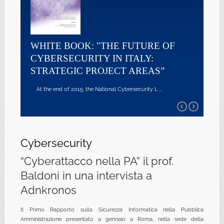
WHITE BOOK: "THE FUTURE OF
CYBERSECURITY IN ITALY:
STRATEGIC PROJECT AREAS”
At the end of 2015, the National Cybersecurity L ...
Cybersecurity
“Cyberattacco nella PA” il prof.
Baldoni in una intervista a
Adnkronos
Il Primo Rapporto sulla Sicurezza Informatica nella Pubblica
Amministrazione presentato a gennaio a Roma, nella sede della