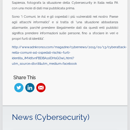
Sapienza, fotografa la situazione della Cybersecurity in Italia nella PA
con una mole di dati mai pubblicata prima.
Sono “i Comuni, le Asl e gli ospedali i più vulnerabili nel nostro Paese
agli attacchi informatici” e si tratta di “una situazione abbastanza
allarmante, parchè prendere illegalmente dati da questi enti pubblici
significa prendere informazioni sulle persone, fino a sfociare in veri e
propri furti di identità”.
http://www.adnkronos.com/magazine/cybernews/2015/01/13/cyberattack-
nella-comuni-asl-ospedali-rischio-furti-
identita_iMVdtvnFBDBA1sIDHsGOwL.html?
utm_source=dlvr.it&utm_medium=facebook
Share This
News (Cybersecurity)