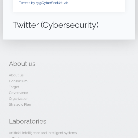
Tweets by @@CyberSecNatLab
Twitter (Cybersecurity)
About
us
About us
Consortium
Target
Governance
Organization
Strategic Plan
Laboratories
Artificial Intelligence and Intelligent systems