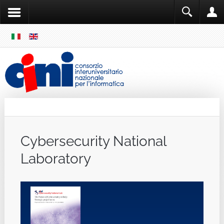
SKIP
MENU
Cini
Single Sign ON
Cybersecurity National
Laboratory