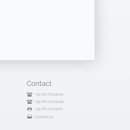
Contact
+39 06 77274030
+39 06 77274029
+39 06 77274011
Contact us