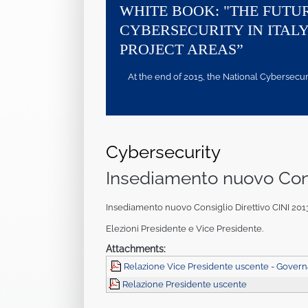
WHITE BOOK: "THE FUTU
CYBERSECURITY IN ITALY
PROJECT AREAS”
At the end of 2015, the National Cybersecurity
Cybersecurity
Insediamento nuovo Cons
Insediamento nuovo Consiglio Direttivo CINI 201
Elezioni Presidente e Vice Presidente.
Attachments:
Relazione Vice Presidente uscente - Govern
Relazione Presidente uscente