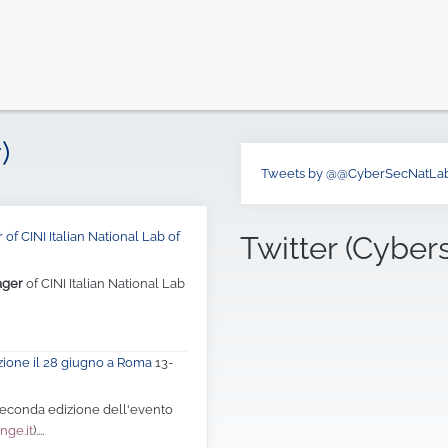
)
Tweets by @@CyberSecNatLa
of CINI Italian National Lab of
Twitter (Cyber
ager
of CINI Italian National Lab
zione il 28 giugno a Roma
13-
 seconda edizione dell'evento
nge.it
)....