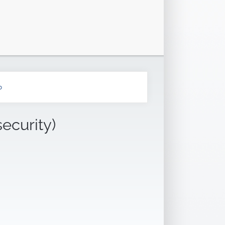
b
security)