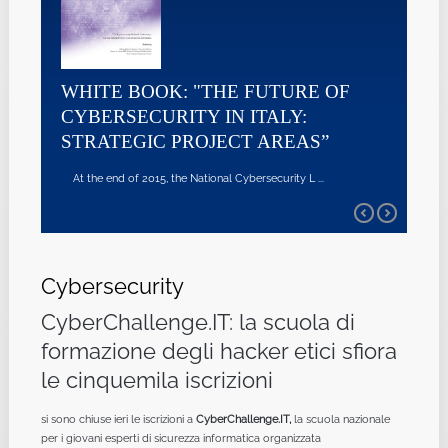
WHITE BOOK: "THE FUTURE OF
CYBERSECURITY IN ITALY:
STRATEGIC PROJECT AREAS”
At the end of 2015, the National Cybersecurity L ...
Cybersecurity
CyberChallenge.IT: la scuola di
formazione degli hacker etici sfiora
le cinquemila iscrizioni
si sono chiuse ieri le iscrizioni a
CyberChallenge.IT,
la scuola nazionale
per i giovani esperti di sicurezza informatica organizzata