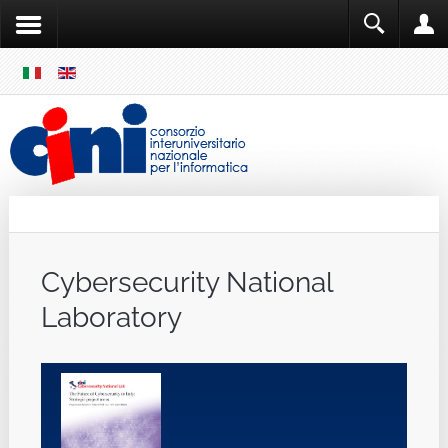
SKIP
MENU
Cini
Single Sign ON
Cybersecurity National
Laboratory