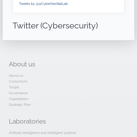
Tweets by @@CyberSecNatLab
Twitter (Cybersecurity)
About
us
About us
Consortium
Target
Governance
Organization
Strategic Plan
Laboratories
Artificial Intelligence and Intelligent systems