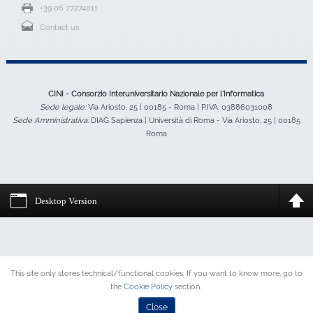
+39 06 77274011
Contact us
CINI - Consorzio Interuniversitario Nazionale per l'Informatica
Sede legale:
Via Ariosto, 25 | 00185 - Roma | P.IVA: 03886031008
Sede Amministrativa:
DIAG Sapienza | Università di Roma - Via Ariosto, 25 | 00185
Roma
Desktop Version
This site only stores technical/functional cookies. If you want to know more, go to
the
Cookie Policy
section.
Close