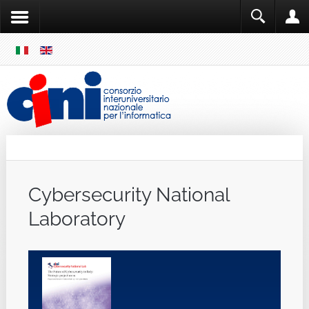
SKIP
MENU
Cini
Single Sign ON
Cybersecurity National
Laboratory