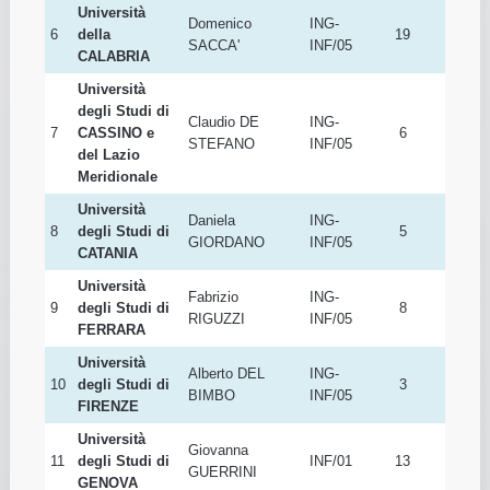
Università
Domenico
ING-
6
della
19
SACCA'
INF/05
CALABRIA
Università
degli Studi di
Claudio DE
ING-
7
CASSINO e
6
STEFANO
INF/05
del Lazio
Meridionale
Università
Daniela
ING-
8
degli Studi di
5
GIORDANO
INF/05
CATANIA
Università
Fabrizio
ING-
9
degli Studi di
8
RIGUZZI
INF/05
FERRARA
Università
Alberto DEL
ING-
10
degli Studi di
3
BIMBO
INF/05
FIRENZE
Università
Giovanna
11
degli Studi di
INF/01
13
GUERRINI
GENOVA