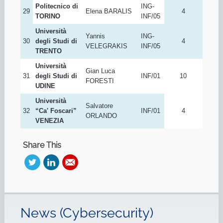
Politecnico di
ING-
29
Elena BARALIS
4
TORINO
INF/05
Università
Yannis
ING-
30
degli Studi di
4
VELEGRAKIS
INF/05
TRENTO
Università
Gian Luca
31
degli Studi di
INF/01
10
FORESTI
UDINE
Università
Salvatore
32
“Ca' Foscari”
INF/01
4
ORLANDO
VENEZIA
Share This
News (Cybersecurity)