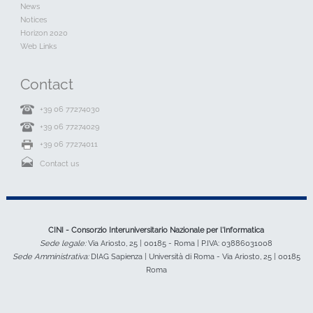
News
Notices
Horizon 2020
Web Links
Contact
+39 06 77274030
+39 06 77274029
+39 06 77274011
Contact us
CINI - Consorzio Interuniversitario Nazionale per l'Informatica
Sede legale:
Via Ariosto, 25 | 00185 - Roma | P.IVA: 03886031008
Sede Amministrativa:
DIAG Sapienza | Università di Roma - Via Ariosto, 25 | 00185
Roma