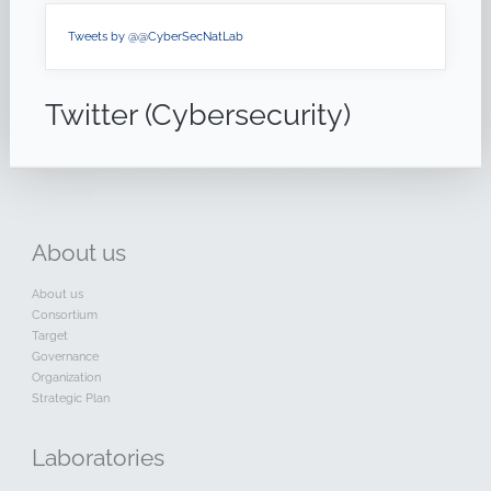
Tweets by @@CyberSecNatLab
Twitter (Cybersecurity)
About
us
About us
Consortium
Target
Governance
Organization
Strategic Plan
Laboratories