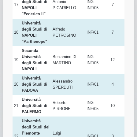
degli Studi di
Antonio
ING-
17
7
NAPOLI
PICARIELLO
INF/05
"Federico II"
Università
degli Studi di
Alfredo
18
INF/01
7
NAPOLI
PETROSINO
"Parthenope"
Seconda
Università
Beniamino DI
ING-
19
12
degli Studi di
MARTINO
INF/05
NAPOLI
Università
Alessandro
20
degli Studi di
INF/01
4
SPERDUTI
PADOVA
Università
Roberto
ING-
21
degli Studi di
10
PIRRONE
INF/05
PALERMO
Università
degli Studi del
Piemonte
Luigi
22
INF/01
3