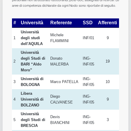
personale non strutturato (dottorandi, post-doc, assegnisti di ricerca). Le
aree di competenza dichiarate da ogni Nodo sono riportate di seguito.
#
Università
Referente
SSD
Afferenti
Università
Michele
1
degli studi
INF/01
9
FLAMMINI
dell'AQUILA
Università
degli Studi di
Donato
ING-
2
19
BARI “Aldo
MALERBA
INF/05
Moro”
Università di
ING-
3
Marco PATELLA
10
BOLOGNA
INF/05
Libera
Diego
ING-
4
Università di
9
CALVANESE
INF/05
BOLZANO
Università
Devis
ING-
5
degli Studi di
3
BIANCHINI
INF/05
BRESCIA