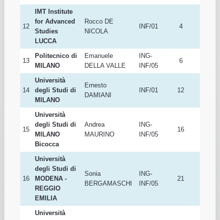
IMT Institute
for Advanced
Rocco DE
12
INF/01
4
Studies
NICOLA
LUCCA
Politecnico di
Emanuele
ING-
13
6
MILANO
DELLA VALLE
INF/05
Università
Ernesto
14
degli Studi di
INF/01
12
DAMIANI
MILANO
Università
degli Studi di
Andrea
ING-
15
16
MILANO
MAURINO
INF/05
Bicocca
Università
degli Studi di
Sonia
ING-
16
MODENA -
21
BERGAMASCHI
INF/05
REGGIO
EMILIA
Università