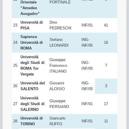
Orientale
PORTINALE
“Amedeo
Avogadro”
Università di
Dino
23
INF/01
41
PISA
PEDRESCHI
Sapienza
Stefano
ING-
24
Università di
16
LEONARDI
INF/05
ROMA
Università
Giuseppe
degli Studi di
ING-
25
Francesco
7
ROMA Tor
INF/05
ITALIANO
Vergata
Università del
Giovanni
ING-
26
3
SALENTO
ALOISIO
INF/05
Università
Giuseppe
27
degli Studi di
INF/01
17
PERSIANO
SALERNO
Università di
Giancarlo
28
INF/01
11
TORINO
RUFFO