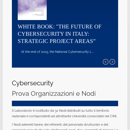
WHITE BOOK: "THE FUTURE OF
CYBERSECURITY IN ITALY:
STRATEGIC PROJECT AREAS”
At the end of 2015, the National Cybersecurity L ...
Cybersecurity
Prova Organizzazioni e Nodi
Il Laboratorio è costituito da 32 Nodi distribuiti su tutto il territorio
nazionale e corrispondenti ad altrettante Università consorziate nel CINI.
I Nodi aderenti hanno dei referenti, del personale strutturato e del