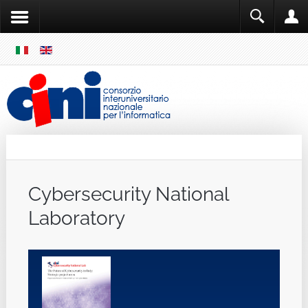
SKIP
MENU
Cini
Single Sign ON
Cybersecurity National
Laboratory