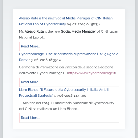
Alessio Ruta is the new Social Media Manager of CINI Italian
National Lab of Cybersecurity
04-07-2019 08:58:56
Mr.
Alessio Ruta
is the new
Social Media Manager
of CINI Italian
National Lab of...
Read More...
Cyberchallenge.IT 2018: cerimonia di premiazione il 28 giugno a
Roma
13-06-2018 18:35:14
Cerimonia di Premiazione dei vincitori della seconda edizione
dell'evento CyberChallenge.IT (
https://www.cyberchallenge.it
)....
Read More...
Libro Bianco: "Il Futuro della Cybersecurity in Italia: Ambiti
Progettuali Strategici”
13-06-2018 14:45:00
Alla fine del 2015, il Laboratorio Nazionale di Cybersecurity
del CINI ha realizzato un Libro Bianco...
Read More...