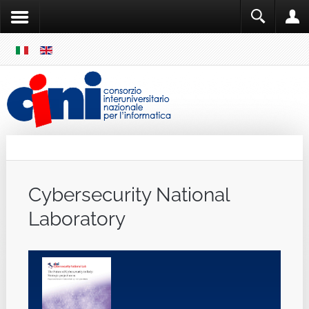
SKIP
MENU
Cini
Single Sign ON
Cybersecurity National
Laboratory