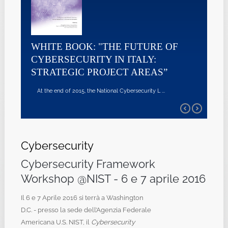
WHITE BOOK: "THE FUTURE OF
CYBERSECURITY IN ITALY:
STRATEGIC PROJECT AREAS”
At the end of 2015, the National Cybersecurity L ...
Cybersecurity
Cybersecurity Framework
Workshop @NIST - 6 e 7 aprile 2016
Il 6 e 7 Aprile 2016 si terrà a Washington
D.C. - presso la sede dell’Agenzia Federale
Americana U.S. NIST, il
Cybersecurity