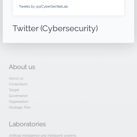
Tweets by @@CyberSecNatLab
Twitter (Cybersecurity)
About
us
About us
Consortium
Target
Governance
Organization
Strategic Plan
Laboratories
Artificial Intelligence and Intelligent systems