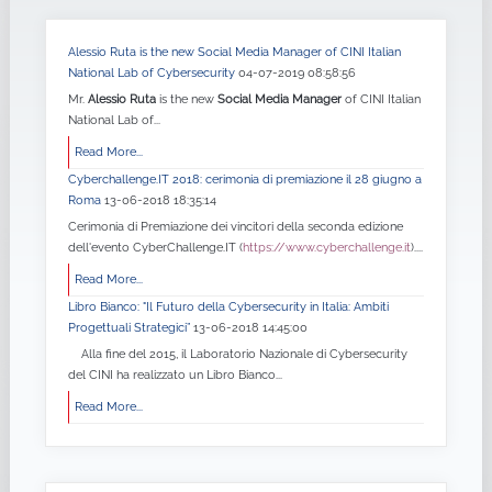
Alessio Ruta is the new Social Media Manager of CINI Italian
National Lab of Cybersecurity
04-07-2019 08:58:56
Mr.
Alessio Ruta
is the new
Social Media Manager
of CINI Italian
National Lab of...
Read More...
Cyberchallenge.IT 2018: cerimonia di premiazione il 28 giugno a
Roma
13-06-2018 18:35:14
Cerimonia di Premiazione dei vincitori della seconda edizione
dell'evento CyberChallenge.IT (
https://www.cyberchallenge.it
)....
Read More...
Libro Bianco: "Il Futuro della Cybersecurity in Italia: Ambiti
Progettuali Strategici”
13-06-2018 14:45:00
Alla fine del 2015, il Laboratorio Nazionale di Cybersecurity
del CINI ha realizzato un Libro Bianco...
Read More...