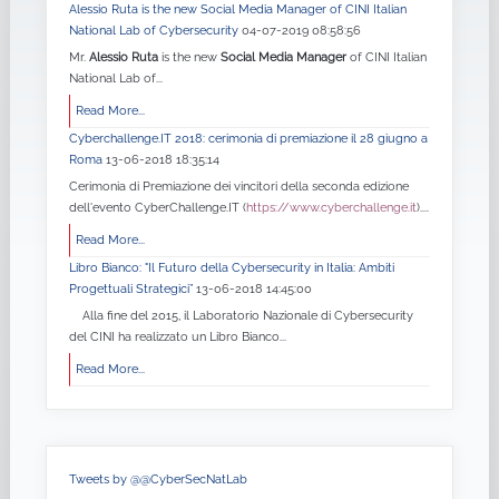
Alessio Ruta is the new Social Media Manager of CINI Italian
National Lab of Cybersecurity
04-07-2019 08:58:56
Mr.
Alessio Ruta
is the new
Social Media Manager
of CINI Italian
National Lab of...
Read More...
Cyberchallenge.IT 2018: cerimonia di premiazione il 28 giugno a
Roma
13-06-2018 18:35:14
Cerimonia di Premiazione dei vincitori della seconda edizione
dell'evento CyberChallenge.IT (
https://www.cyberchallenge.it
)....
Read More...
Libro Bianco: "Il Futuro della Cybersecurity in Italia: Ambiti
Progettuali Strategici”
13-06-2018 14:45:00
Alla fine del 2015, il Laboratorio Nazionale di Cybersecurity
del CINI ha realizzato un Libro Bianco...
Read More...
Tweets by @@CyberSecNatLab