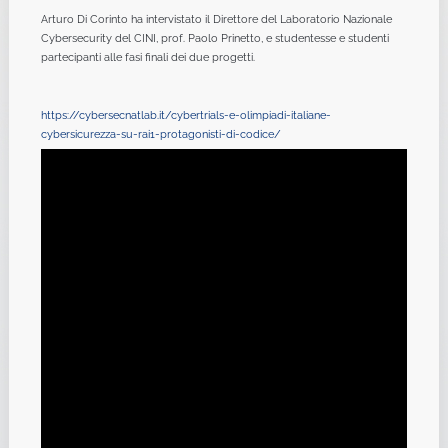
Arturo Di Corinto ha intervistato il Direttore del Laboratorio Nazionale
Cybersecurity del CINI, prof. Paolo Prinetto, e studentesse e studenti
partecipanti alle fasi finali dei due progetti.
https://cybersecnatlab.it/cybertrials-e-olimpiadi-italiane-
cybersicurezza-su-rai1-protagonisti-di-codice/