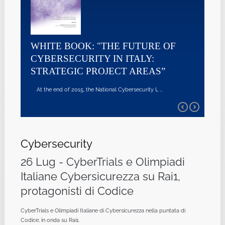
WHITE BOOK: "THE FUTURE OF
CYBERSECURITY IN ITALY:
STRATEGIC PROJECT AREAS”
At the end of 2015, the National Cybersecurity L ...
Cybersecurity
26 Lug - CyberTrials e Olimpiadi
Italiane Cybersicurezza su Rai1,
protagonisti di Codice
CyberTrials e Olimpiadi Italiane di Cybersicurezza nella puntata di
Codice, in onda su Rai1.