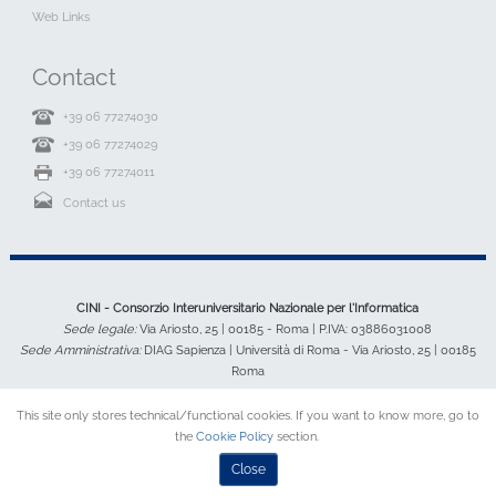
Web Links
Contact
+39 06 77274030
+39 06 77274029
+39 06 77274011
Contact us
CINI - Consorzio Interuniversitario Nazionale per l'Informatica
Sede legale:
Via Ariosto, 25 | 00185 - Roma | P.IVA: 03886031008
Sede Amministrativa:
DIAG Sapienza | Università di Roma - Via Ariosto, 25 | 00185
Roma
This site only stores technical/functional cookies. If you want to know more, go to
the
Cookie Policy
section.
Close
Desktop Version