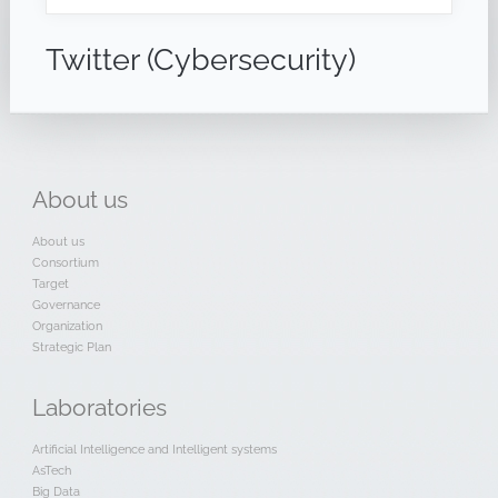
Twitter (Cybersecurity)
About
us
About us
Consortium
Target
Governance
Organization
Strategic Plan
Laboratories
Artificial Intelligence and Intelligent systems
AsTech
Big Data