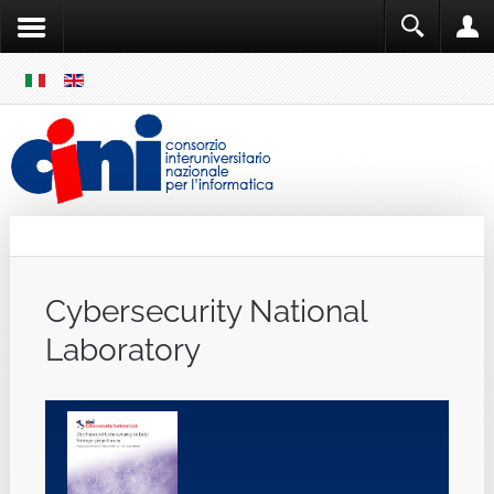
SKIP
MENU
Cini
Single Sign ON
Cybersecurity National
Laboratory