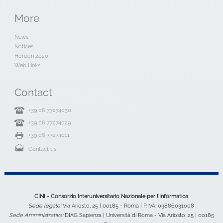
More
News
Notices
Horizon 2020
Web Links
Contact
+39 06 77274030
+39 06 77274029
+39 06 77274011
Contact us
CINI - Consorzio Interuniversitario Nazionale per l'Informatica
Sede legale:
Via Ariosto, 25 | 00185 - Roma | P.IVA: 03886031008
Sede Amministrativa:
DIAG Sapienza | Università di Roma - Via Ariosto, 25 | 00185