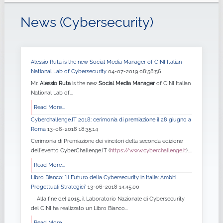
News (Cybersecurity)
Alessio Ruta is the new Social Media Manager of CINI Italian
National Lab of Cybersecurity
04-07-2019 08:58:56
Mr.
Alessio Ruta
is the new
Social Media Manager
of CINI Italian
National Lab of...
Read More...
Cyberchallenge.IT 2018: cerimonia di premiazione il 28 giugno a
Roma
13-06-2018 18:35:14
Cerimonia di Premiazione dei vincitori della seconda edizione
dell'evento CyberChallenge.IT (
https://www.cyberchallenge.it
)....
Read More...
Libro Bianco: "Il Futuro della Cybersecurity in Italia: Ambiti
Progettuali Strategici”
13-06-2018 14:45:00
Alla fine del 2015, il Laboratorio Nazionale di Cybersecurity
del CINI ha realizzato un Libro Bianco...
Read More...