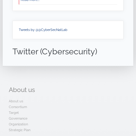
Tweets by @@CyberSecNatLab
Twitter (Cybersecurity)
About
us
About us
Consortium
Target
Governance
Organization
Strategic Plan