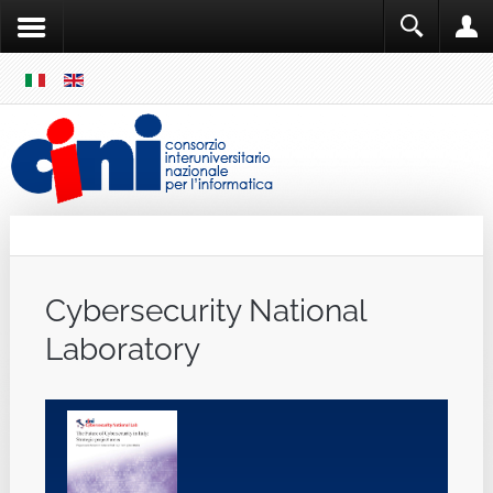
SKIP
MENU
Cini
Single Sign ON
Cybersecurity National
Laboratory