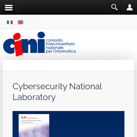
SKIP
MENU
Cini
Single Sign ON
Cybersecurity National
Laboratory