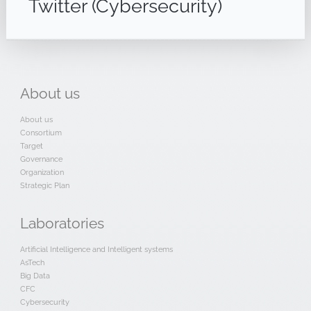
Twitter (Cybersecurity)
About
us
About us
Consortium
Target
Governance
Organization
Strategic Plan
Laboratories
Artificial Intelligence and Intelligent systems
AsTech
Big Data
CFC
Cybersecurity