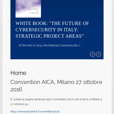
WHITE BOOK: "THE FUTURE OF
CYBERSECURITY IN ITALY:
STRATEGIC PROJECT AREAS”
At the end of 2015, the National Cybersecurity L ...
Home
Convention AICA, Milano 27 ottobre
2016
E' online la pagina dedicata alla Convention AICA che si terrà a Milano il
27 ottobre p.v.
http://www.aicanet.it/convention2016