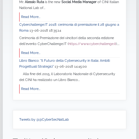
Mr.
Alessio Ruta
is the new
Social Media Manager
of CINI Italian
National Lab of...
Read More...
Cyberchallenge.IT 2018: cerimonia di premiazione il 28 giugno a
Roma
13-06-2018 18:35:14
Cerimonia di Premiazione dei vincitori della seconda edizione
dell'evento CyberChallenge.IT (
https://www.cyberchallenge.it
)....
Read More...
Libro Bianco: "Il Futuro della Cybersecurity in Italia: Ambiti
Progettuali Strategici”
13-06-2018 14:45:00
Alla fine del 2015, il Laboratorio Nazionale di Cybersecurity
del CINI ha realizzato un Libro Bianco...
Read More...
Tweets by @@CyberSecNatLab