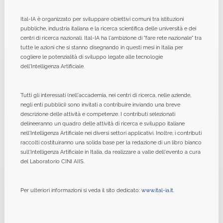
Ital-IA è organizzato per sviluppare obiettivi comuni tra istituzioni
pubbliche, industria italiana e la ricerca scientifica delle università e dei
centri di ricerca nazionali. Ital-IA ha l'ambizione di "fare rete nazionale" tra
tutte le azioni che si stanno disegnando in questi mesi in Italia per
cogliere le potenzialità di sviluppo legate alle tecnologie
dell'Intelligenza Artificiale.
Tutti gli interessati (nell'accademia, nei centri di ricerca, nelle aziende,
negli enti pubblici) sono invitati a contribuire inviando una breve
descrizione delle attività e competenze. I contributi selezionati
delineeranno un quadro delle attività di ricerca e sviluppo italiane
nell'Intelligenza Artificiale nei diversi settori applicativi. Inoltre, i contributi
raccolti costituiranno una solida base per la redazione di un libro bianco
sull'Intelligenza Artificiale in Italia, da realizzare a valle dell'evento a cura
del Laboratorio CINI AIIS.
Per ulteriori informazioni si veda il sito dedicato:
www.ital-ia.it
.