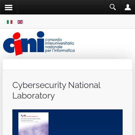
SKIP
MENU
Cini
Single Sign ON
Cybersecurity National
Laboratory