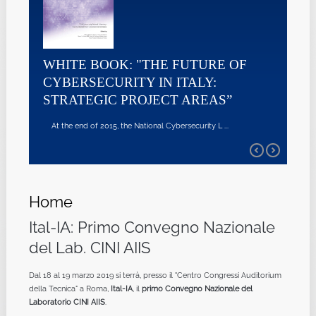
WHITE BOOK: "THE FUTURE OF
CYBERSECURITY IN ITALY:
STRATEGIC PROJECT AREAS”
At the end of 2015, the National Cybersecurity L ...
Home
Ital-IA: Primo Convegno Nazionale
del Lab. CINI AIIS
Dal 18 al 19 marzo 2019 si terrà, presso il "Centro Congressi Auditorium
della Tecnica" a Roma,
Ital-IA
, il
primo Convegno Nazionale del
Laboratorio CINI AIIS
.