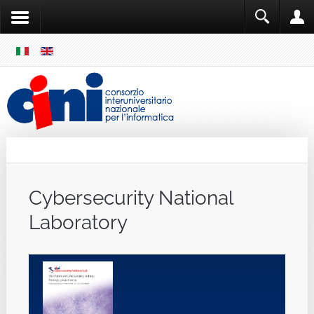
SKIP
MENU
Cini
Single Sign ON
Cybersecurity National
Laboratory