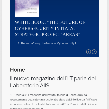
WHITE BOOK: "THE FUTURE OF
CYBERSECURITY IN ITALY:
STRATEGIC PROJECT AREAS”
At the end of 2015, the National Cybersecurity L ...
Home
Il nuovo magazine dell'IIT parla del
Laboratorio AIIS
"IIT OpenTalk", il magazine dell’Istituto Italiano di Tecnologia, ha
recentemente dedicato un articolo allo stato dell'Intelligenza Artificiale,
in cui viene citato il ruolo del Laboratorio AIIS nell'ambito delle iniziative
europee a sostegno dell'AI.