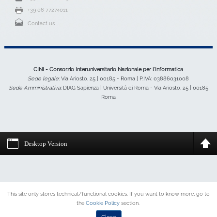
+39 06 77274011
Contact us
CINI - Consorzio Interuniversitario Nazionale per l'Informatica
Sede legale:
Via Ariosto, 25 | 00185 - Roma | P.IVA: 03886031008
Sede Amministrativa:
DIAG Sapienza | Università di Roma - Via Ariosto, 25 | 00185
Roma
Desktop Version
This site only stores technical/functional cookies. If you want to know more, go to
the
Cookie Policy
section.