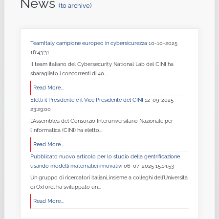
News
(to archive)
TeamItaly campione europeo in cybersicurezza
10-10-2025
18:43:31
Il team italiano del Cybersecurity National Lab del CINI ha
sbaragliato i concorrenti di 40...
Read More...
Eletti il Presidente e il Vice Presidente del CINI
12-09-2025
23:29:00
L’Assemblea del Consorzio Interuniversitario Nazionale per
l’Informatica (CINI) ha eletto...
Read More...
Pubblicato nuovo articolo per lo studio della gentrificazione
usando modelli matematici innovativi
06-07-2025 15:14:53
Un gruppo di ricercatori italiani, insieme a colleghi dell’Università
di Oxford, ha sviluppato un...
Read More...