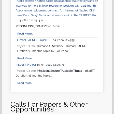
Public selection notice based on academic qualifications and an
interview for no. 1 III level researcher position, with a 21-month -
fixed-term employment contract, for the seat of Naples, CINI
Item “Carlo Savy” National Laboratory, within the TRAPEZE GA
8
15-06-2021 15:15:12
REF.CINI: CINI_TRAPEZE/01/2021
Read More...
HumanE-AI-NET Project
16-04-2020 12:45:55
Project full title:
Humane AI Network - HumanE-AI-NET
Duration: 36 months Topic: ICT-48-2020...
Read More...
InSecTT Project
16-04-2020 12:06:59
Project full title:
Intelligent Secure Trustable Things - InSecTT
Duration: 36 months Topic:...
Read More...
Calls For Papers & Other
Opportunities