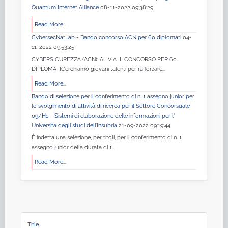
Quantum Internet Alliance
08-11-2022 09:38:29
Read More...
CybersecNatLab - Bando concorso ACN per 60 diplomati
04-
11-2022 09:53:25
CYBERSICUREZZA (ACN): AL VIA IL CONCORSO PER 60
DIPLOMATICerchiamo giovani talenti per rafforzare...
Read More...
Bando di selezione per il conferimento di n. 1 assegno junior per
lo svolgimento di attività di ricerca per il Settore Concorsuale
09/H1 – Sistemi di elaborazione delle informazioni per l'
Universita degli studi dell’Insubria
21-09-2022 09:19:44
È indetta una selezione, per titoli, per il conferimento di n. 1
assegno junior della durata di 1...
Read More...
Title