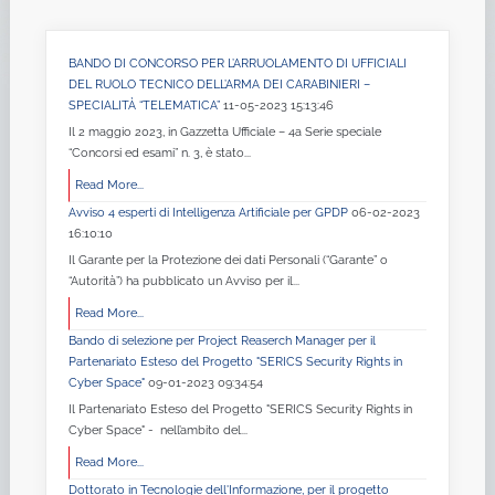
BANDO DI CONCORSO PER L’ARRUOLAMENTO DI UFFICIALI
DEL RUOLO TECNICO DELL’ARMA DEI CARABINIERI –
SPECIALITÀ “TELEMATICA”
11-05-2023 15:13:46
Il 2 maggio 2023, in Gazzetta Ufficiale – 4a Serie speciale
“Concorsi ed esami” n. 3, è stato...
Read More...
Avviso 4 esperti di Intelligenza Artificiale per GPDP
06-02-2023
16:10:10
Il Garante per la Protezione dei dati Personali (“Garante” o
“Autorità”) ha pubblicato un Avviso per il...
Read More...
Bando di selezione per Project Reaserch Manager per il
Partenariato Esteso del Progetto "SERICS Security Rights in
Cyber Space"
09-01-2023 09:34:54
Il Partenariato Esteso del Progetto "SERICS Security Rights in
Cyber Space" - nell’ambito del...
Read More...
Dottorato in Tecnologie dell'Informazione, per il progetto