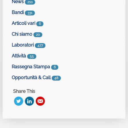
News
210
Bandi
331
Articoli vari
6
Chi siamo
20
Laboratori
477
Attività
55
Rassegna Stampa
6
Opportunità & Call
48
Share This